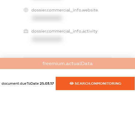
dossier.commercial_info.website
XXXXXXXXXX
dossier.commercial_info.activity
XXXXXXXXXX
freemium.actualData
freemium.exampleText_1
freemium.exampleText_2
freemium.anonymousPerSearch2
document.dueToDate
25.03.17
SEARCH.ONMONITORING
FREEMIUM.DETAILS
FREEMIUM.REGISTER