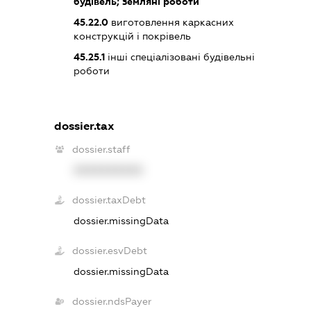
будівель; земляні роботи
45.22.0
виготовлення каркасних
конструкцій і покрівель
45.25.1
інші спеціалізовані будівельні
роботи
dossier.tax
dossier.staff
XXXXXXXXXX
dossier.taxDebt
dossier.missingData
dossier.esvDebt
dossier.missingData
dossier.ndsPayer