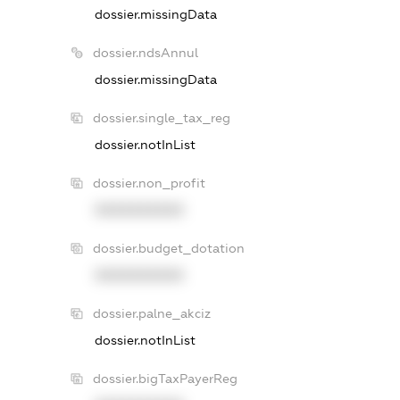
dossier.missingData
dossier.ndsAnnul
dossier.missingData
dossier.single_tax_reg
dossier.notInList
dossier.non_profit
XXXXXXXXXX
dossier.budget_dotation
XXXXXXXXXX
dossier.palne_akciz
dossier.notInList
dossier.bigTaxPayerReg