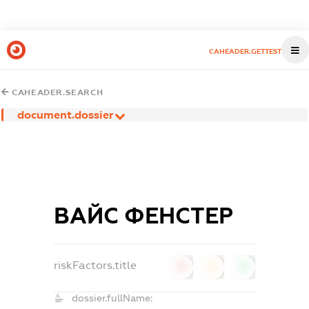
CAHEADER.GETTEST
CAHEADER.SEARCH
document.dossier
ВАЙС ФЕНСТЕР
riskFactors.title
0
0
0
dossier.fullName: