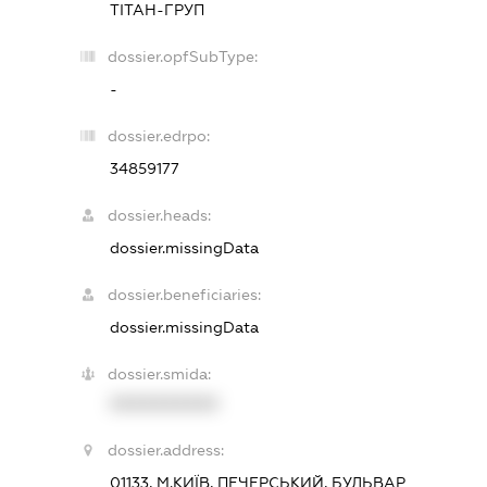
ТІТАН-ГРУП
dossier.opfSubType:
-
dossier.edrpo:
34859177
dossier.heads:
dossier.missingData
dossier.beneficiaries:
dossier.missingData
dossier.smida:
XXXXXXXXXX
dossier.address:
01133, М.КИЇВ, ПЕЧЕРСЬКИЙ, БУЛЬВАР