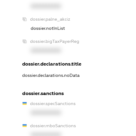
XXXXXXXXXX
dossier.palne_akciz
dossier.notInList
dossier.bigTaxPayerReg
XXXXXXXXXX
dossier.declarations.title
dossier.declarations.noData
dossier.sanctions
dossier.specSanctions
XXXXXXXXXX
dossier.rnboSanctions
XXXXXXXXXX