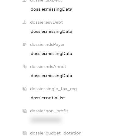
dossier.taxDebt
dossier.missingData
dossier.esvDebt
dossier.missingData
dossier.ndsPayer
dossier.missingData
dossier.ndsAnnul
dossier.missingData
dossier.single_tax_reg
dossier.notInList
dossier.non_profit
XXXXXXXXXX
dossier.budget_dotation