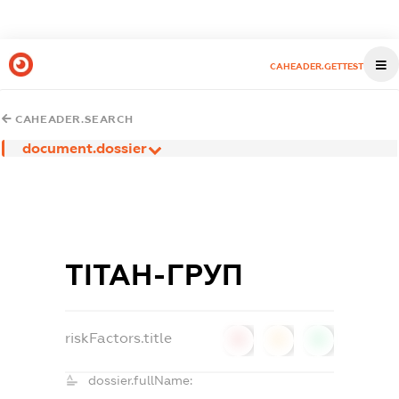
CAHEADER.GETTEST
CAHEADER.SEARCH
document.dossier
ТІТАН-ГРУП
riskFactors.title
0
0
0
dossier.fullName: