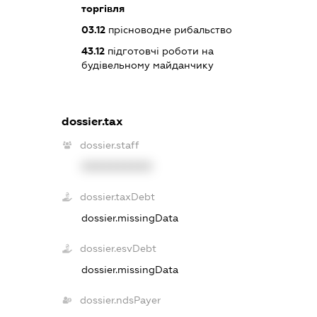
торгівля
03.12
прісноводне рибальство
43.12
підготовчі роботи на
будівельному майданчику
dossier.tax
dossier.staff
XXXXXXXXXX
dossier.taxDebt
dossier.missingData
dossier.esvDebt
dossier.missingData
dossier.ndsPayer