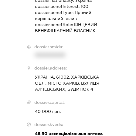
dossier.nationality:
Україна
dossier.benefInterest:
100
dossier.benefType:
Прямий
вирішальний вплив
dossier.benefRole:
КІНЦЕВИЙ
БЕНЕФІЦІАРНИЙ ВЛАСНИК
dossier.smida:
XXXXXXXXXX
dossier.address:
УКРАЇНА, 61002, ХАРКІВСЬКА
ОБЛ., МІСТО ХАРКІВ, ВУЛИЦЯ
АЛЧЕВСЬКИХ, БУДИНОК 4
dossier.capital:
40 000 грн.
dossier.kveds:
46.90
неспеціалізована оптова