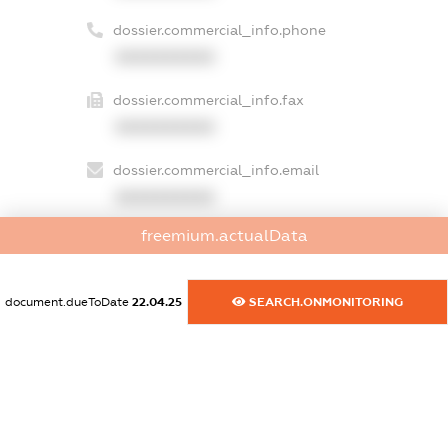
dossier.commercial_info.phone
XXXXXXXXXX
dossier.commercial_info.fax
XXXXXXXXXX
dossier.commercial_info.email
XXXXXXXXXX
freemium.actualData
dossier.commercial_info.website
XXXXXXXXXX
document.dueToDate
22.04.25
SEARCH.ONMONITORING
dossier.commercial_info.activity
XXXXXXXXXX
freemium.exampleText_1
freemium.exampleText_2