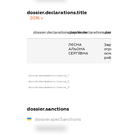
dossier.declarations.title
2016
dossier.declarations.pepName
dossier.declarations.personName
dossier.declaratio
ЛЄСНА
Заробітна плата
АЛЬОНА
отримана за
СЕРГІЇВНА
основним місцем
роботи
dossier.declarations.license_1
dossier.declarations.license_2
dossier.declarations.license_3
dossier.sanctions
dossier.specSanctions
XXXXXXXXXX