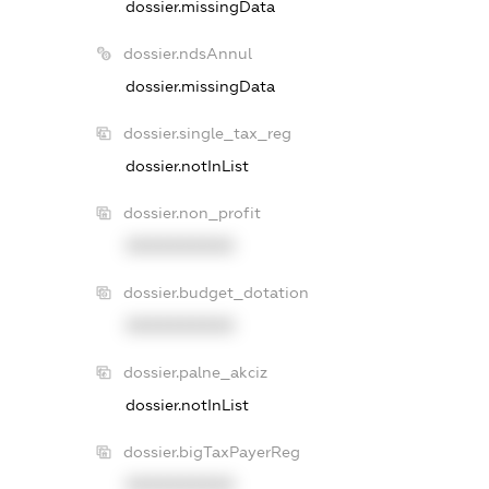
dossier.missingData
dossier.ndsAnnul
dossier.missingData
dossier.single_tax_reg
dossier.notInList
dossier.non_profit
XXXXXXXXXX
dossier.budget_dotation
XXXXXXXXXX
dossier.palne_akciz
dossier.notInList
dossier.bigTaxPayerReg
XXXXXXXXXX