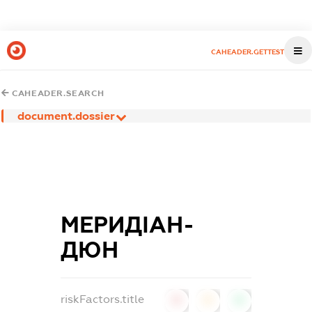
CAHEADER.GETTEST
CAHEADER.SEARCH
document.dossier
МЕРИДІАН-
ДЮН
riskFactors.title
0
0
0