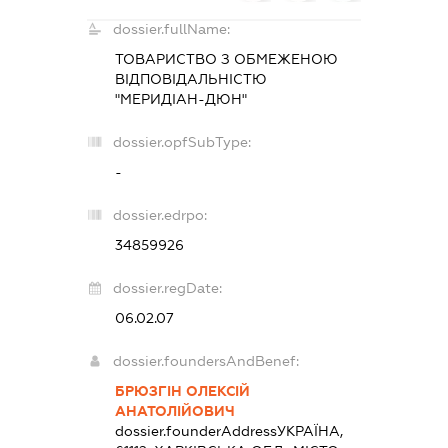
dossier.fullName:
ТОВАРИСТВО З ОБМЕЖЕНОЮ
ВІДПОВІДАЛЬНІСТЮ
"МЕРИДІАН-ДЮН"
dossier.opfSubType:
-
dossier.edrpo:
34859926
dossier.regDate:
06.02.07
dossier.foundersAndBenef:
БРЮЗГІН ОЛЕКСІЙ
АНАТОЛІЙОВИЧ
dossier.founderAddress
УКРАЇНА,