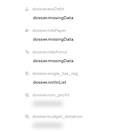
dossier.esvDebt
dossier.missingData
dossier.ndsPayer
dossier.missingData
dossier.ndsAnnul
dossier.missingData
dossier.single_tax_reg
dossier.notInList
dossier.non_profit
XXXXXXXXXX
dossier.budget_dotation
XXXXXXXXXX