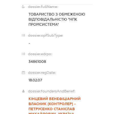
dossier.fullName:
ТОВАРИСТВО З ОБМЕЖЕНОЮ
ВІДПОВІДАЛЬНІСТЮ "НПК
ПРОМСИСТЕМА"
dossier.opfSubType:
-
dossier.edrpo:
34861008
dossier.regDate:
18.02.07
dossier.foundersAndBenef:
КІНЦЕВИЙ БЕНЕФІЦІАРНИЙ
ВЛАСНИК (КОНТРОЛЕР) -
ПЕТРУСЕНКО СТАНІСЛАВ
МИХАЙЛОВИЧ, УКРАЇНА ,