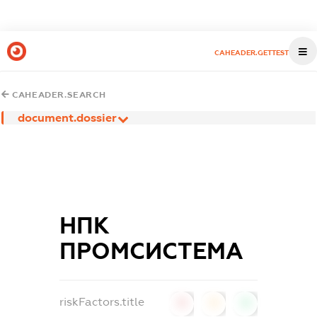
CAHEADER.GETTEST
CAHEADER.SEARCH
document.dossier
НПК
ПРОМСИСТЕМА
riskFactors.title
0
0
0