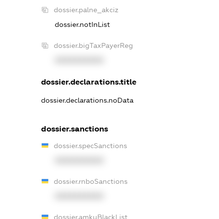
dossier.palne_akciz
dossier.notInList
dossier.bigTaxPayerReg
XXXXXXXXXX
dossier.declarations.title
dossier.declarations.noData
dossier.sanctions
dossier.specSanctions
XXXXXXXXXX
dossier.rnboSanctions
XXXXXXXXXX
dossier.amkuBlackList