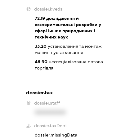
dossier.kveds:
72.19
дослідження й
експериментальні розробки у
сфері інших природничих і
технічних наук
33.20
установлення та монтаж
машин і устатковання
46.90
неспеціалізована оптова
торгівля
dossier.tax
dossier.staff
XXXXXXXXXX
dossier.taxDebt
dossier.missingData