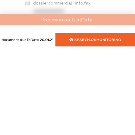
dossier.commercial_info.fax
XXXXXXXXXX
freemium.actualData
dossier.commercial_info.email
XXXXXXXXXX
document.dueToDate
20.01.21
SEARCH.ONMONITORING
dossier.commercial_info.website
XXXXXXXXXX
dossier.commercial_info.activity
XXXXXXXXXX
freemium.exampleText_1
freemium.exampleText_2
freemium.anonymousPerSearch2
FREEMIUM.DETAILS
FREEMIUM.REGISTER