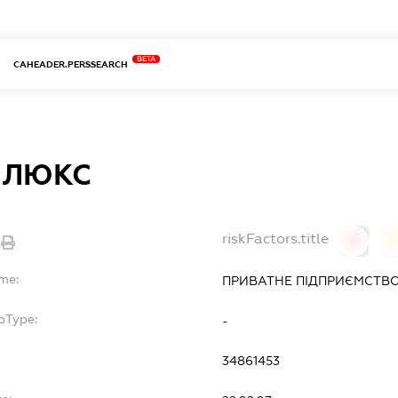
BETA
CAHEADER.PERSSEARCH
-ЛЮКС
riskFactors.title
0
ame:
ПРИВАТНЕ ПІДПРИЄМСТВО
bType:
-
34861453