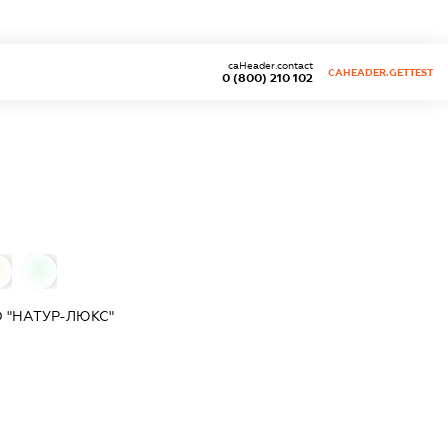
caHeader.contact
CAHEADER.GETTEST
0 (800) 210 102
0
0
 "НАТУР-ЛЮКС"