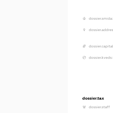
dossier.smida:
dossier.addres
dossier.capital
dossier.kveds:
dossier.tax
dossier.staff