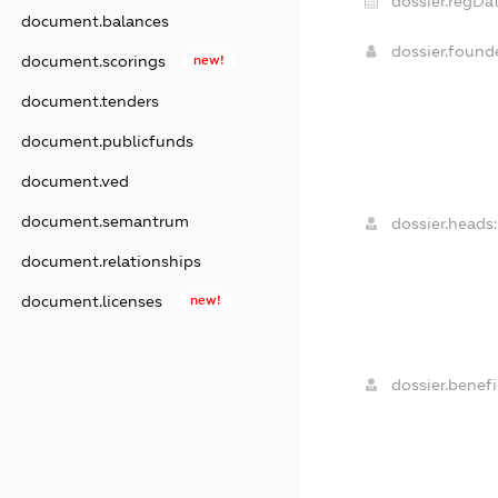
dossier.regDat
document.balances
dossier.foun
document.scorings
new!
document.tenders
document.publicfunds
document.ved
document.semantrum
dossier.heads:
document.relationships
document.licenses
new!
dossier.benefi