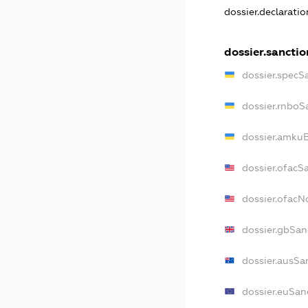
dossier.declarati
dossier.sanctio
dossier.specS
dossier.rnboS
dossier.amkuB
dossier.ofacS
dossier.ofac
dossier.gbSan
dossier.ausSa
dossier.euSan