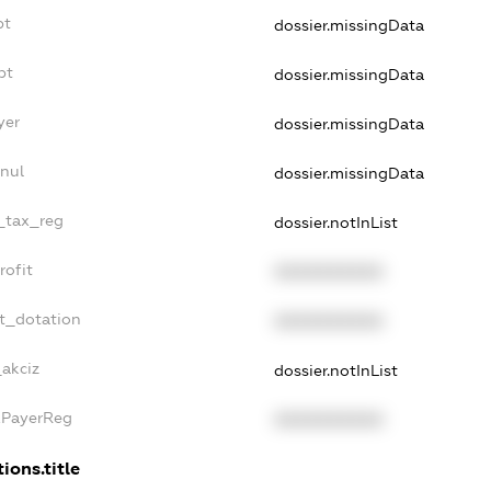
bt
dossier.missingData
bt
dossier.missingData
yer
dossier.missingData
nul
dossier.missingData
e_tax_reg
dossier.notInList
rofit
XXXXXXXXXX
et_dotation
XXXXXXXXXX
_akciz
dossier.notInList
xPayerReg
XXXXXXXXXX
ions.title