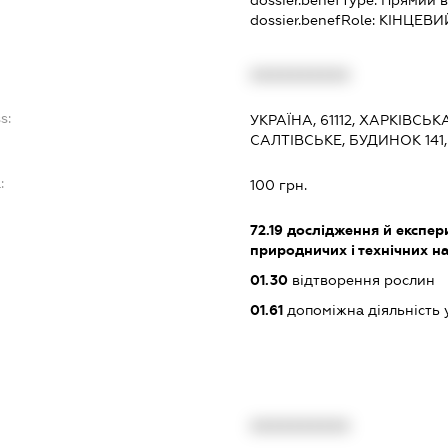
dossier.benefType:
Прямий в
dossier.benefRole:
КІНЦЕВИ
XXXXXXXXXX
s:
УКРАЇНА, 61112, ХАРКІВСЬК
САЛТІВСЬКЕ, БУДИНОК 141,
:
100 грн.
72.19
дослідження й експери
природничих і технічних н
01.30
відтворення рослин
01.61
допоміжна діяльність 
XXXXXXXXXX