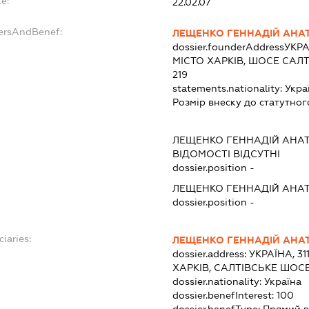
e:
22.02.07
dersAndBenef:
ЛЕЩЕНКО ГЕННАДІЙ АНА
dossier.founderAddress
УКРА
МІСТО ХАРКІВ, ШОСЕ САЛТ
219
statements.nationality:
Укра
Розмір внеску до статутног
ЛЕЩЕНКО ГЕННАДІЙ АНА
ВІДОМОСТІ ВІДСУТНІ
dossier.position -
ЛЕЩЕНКО ГЕННАДІЙ АНА
dossier.position -
ciaries:
ЛЕЩЕНКО ГЕННАДІЙ АНА
dossier.address:
УКРАЇНА, 31
ХАРКІВ, САЛТІВСЬКЕ ШОСЕ
dossier.nationality:
Україна
dossier.benefInterest:
100