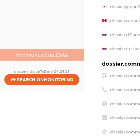
dossier.japan
dossier.canad
dossier.rfSan
dossier.russia
freemium.actualData
dossier.comme
document.dueToDate
04.05.25
dossier.comme
SEARCH.ONMONITORING
dossier.comme
dossier.comme
dossier.comme
dossier.comme