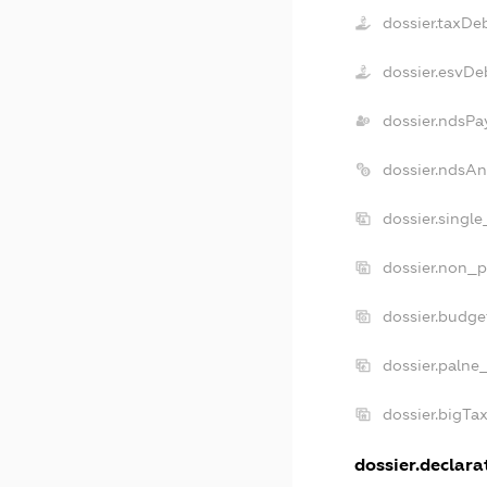
dossier.taxDe
dossier.esvDe
dossier.ndsPa
dossier.ndsAn
dossier.singl
dossier.non_p
dossier.budg
dossier.palne
dossier.bigTa
dossier.declarat