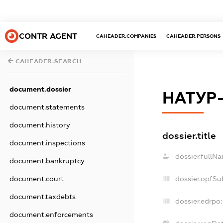
CONTR AGENT
CAHEADER.COMPANIES
CAHEADER.PERSONS
CAHEADER.SEARCH
document.dossier
НАТУР
document.statements
document.history
dossier.title
document.inspections
dossier.fullN
document.bankruptcy
document.court
dossier.opfSu
document.taxdebts
dossier.edrpo:
document.enforcements