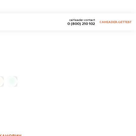
caHeader.contact
CAHEADER.GETTEST
0 (800) 210 102
0