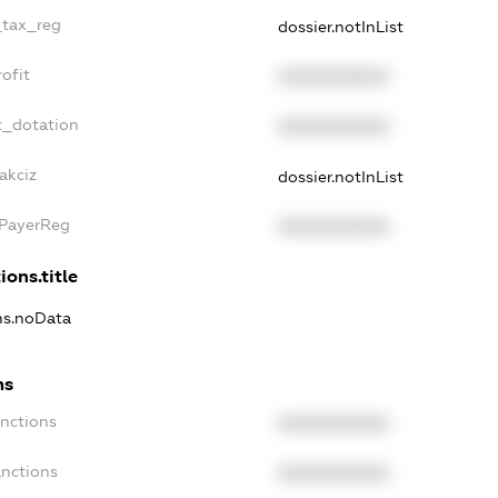
_tax_reg
dossier.notInList
ofit
XXXXXXXXXX
t_dotation
XXXXXXXXXX
akciz
dossier.notInList
xPayerReg
XXXXXXXXXX
ions.title
ons.noData
ns
anctions
XXXXXXXXXX
anctions
XXXXXXXXXX