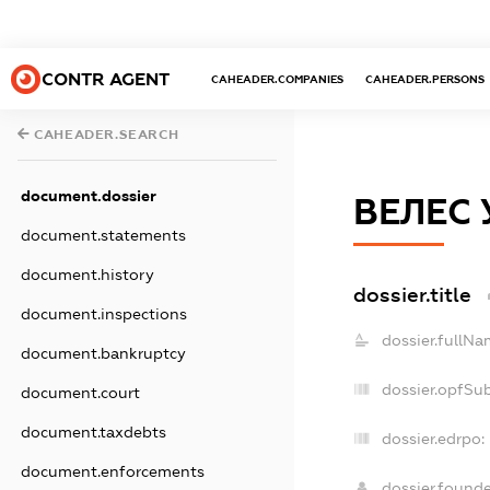
CONTR AGENT
CAHEADER.COMPANIES
CAHEADER.PERSONS
CAHEADER.SEARCH
document.dossier
ВЕЛЕС 
document.statements
document.history
dossier.title
document.inspections
dossier.fullNa
document.bankruptcy
dossier.opfSu
document.court
document.taxdebts
dossier.edrpo:
document.enforcements
dossier.found