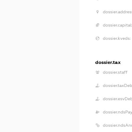
dossier.addres
dossier.capital
dossier.kveds:
dossier.tax
dossier.staff
dossier.taxDeb
dossier.esvDe
dossier.ndsPa
dossier.ndsAn