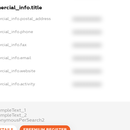
rcial_info.title
rcial_info.postal_address
XXXXXXXXXX
rcial_info.phone
XXXXXXXXXX
rcial_info.fax
XXXXXXXXXX
rcial_info.email
XXXXXXXXXX
rcial_info.website
XXXXXXXXXX
cial_info.activity
XXXXXXXXXX
ampleText_1
ampleText_2
onymousPerSearch2
ETAILS
FREEMIUM.REGISTER