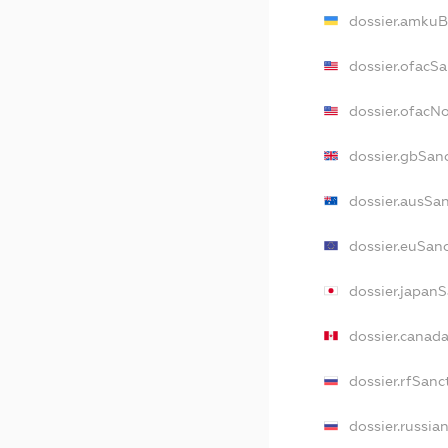
dossier.amkuB
dossier.ofacS
dossier.ofacN
dossier.gbSan
dossier.ausSa
dossier.euSan
dossier.japan
dossier.canad
dossier.rfSanc
dossier.russia