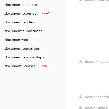
document.balances
document.scorings
new!
document.tenders
document.publicfunds
document.ved
document.semantrum
document.relationships
dossier.heads:
document.licenses
new!
dossier.benefic
dossier.smida: