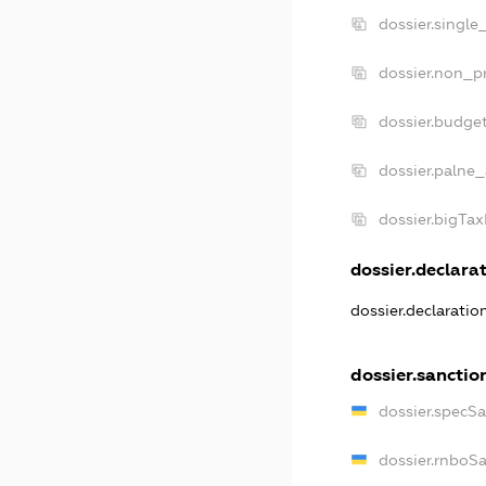
dossier.single
dossier.non_pr
dossier.budge
dossier.palne_
dossier.bigTa
dossier.declarat
dossier.declarati
dossier.sanctio
dossier.specS
dossier.rnboS