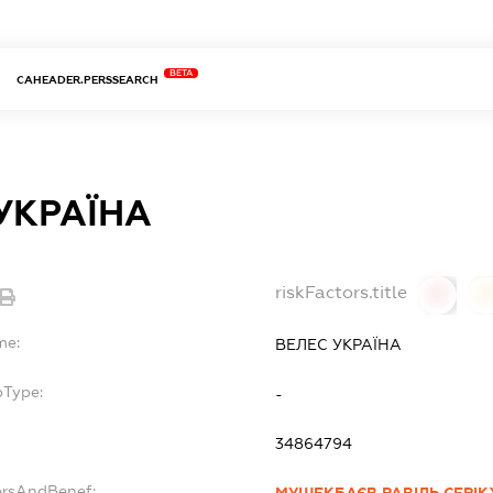
BETA
CAHEADER.PERSSEARCH
УКРАЇНА
riskFactors.title
0
0
me:
ВЕЛЕС УКРАЇНА
bType:
-
34864794
ersAndBenef: