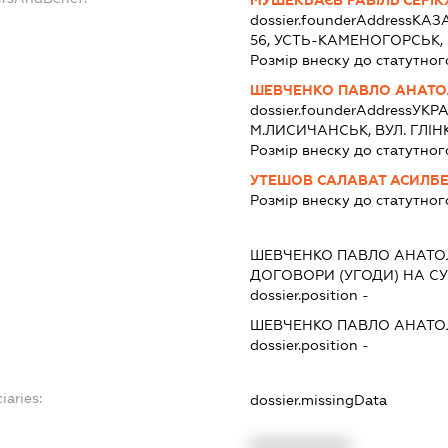
МУШЕКБАЄВ РАВІЛЬ СЕРІ
dossier.founderAddress
КАЗА
56, УСТЬ-КАМЕНОГОРСЬК
Розмір внеску до статутног
ШЕВЧЕНКО ПАВЛО АНАТО
dossier.founderAddress
УКРА
М.ЛИСИЧАНСЬК, ВУЛ. ГЛІНКИ
Розмір внеску до статутног
УТЕШОВ САЛАВАТ АСИЛБ
Розмір внеску до статутног
ШЕВЧЕНКО ПАВЛО АНАТО
ДОГОВОРИ (УГОДИ) НА СУ
dossier.position -
ШЕВЧЕНКО ПАВЛО АНАТО
dossier.position -
iaries:
dossier.missingData
XXXXXXXXXX