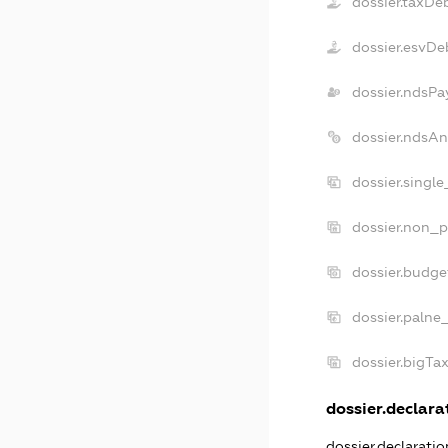
dossier.taxDe
dossier.esvDe
dossier.ndsPa
dossier.ndsAn
dossier.singl
dossier.non_p
dossier.budge
dossier.palne
dossier.bigTa
dossier.declarat
dossier.declarati