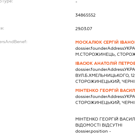
bType:
-
34865552
e:
29.03.07
dersAndBenef:
МОСКАЛЮК СЕРГІЙ ІВАН
dossier.founderAddress
УКРА
М.СТОРОЖИНЕЦЬ, СТОРОЖ
ІВАСЮК АНАТОЛІЙ ПЕТРО
dossier.founderAddress
УКРА
ВУЛ.Б.ХМЕЛЬНИЦЬКОГО, 1
СТОРОЖИНЕЦЬКИЙ, ЧЕРН
МІНТЕНКО ГЕОРГІЙ ВАСИ
dossier.founderAddress
УКРА
СТОРОЖИНЕЦЬКИЙ, ЧЕРН
МІНТЕНКО ГЕОРГІЙ ВАСИ
ВІДОМОСТІ ВІДСУТНІ
dossier.position -