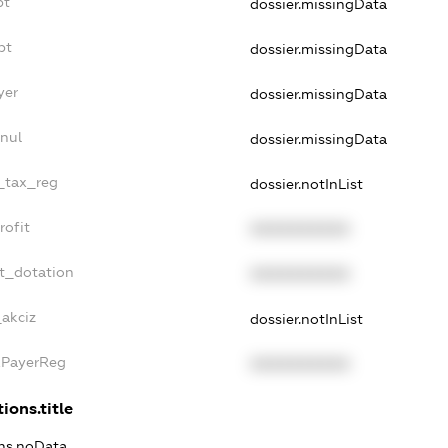
bt
dossier.missingData
bt
dossier.missingData
yer
dossier.missingData
nul
dossier.missingData
e_tax_reg
dossier.notInList
rofit
XXXXXXXXXX
t_dotation
XXXXXXXXXX
_akciz
dossier.notInList
xPayerReg
XXXXXXXXXX
ions.title
ons.noData