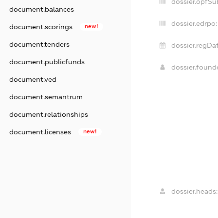
dossier.opfSu
document.balances
dossier.edrpo:
document.scorings
new!
document.tenders
dossier.regDat
document.publicfunds
dossier.foun
document.ved
document.semantrum
document.relationships
document.licenses
new!
dossier.heads: