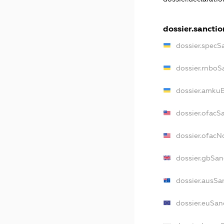
dossier.sanctio
dossier.specS
dossier.rnboS
dossier.amkuB
dossier.ofacS
dossier.ofac
dossier.gbSan
dossier.ausSa
dossier.euSan