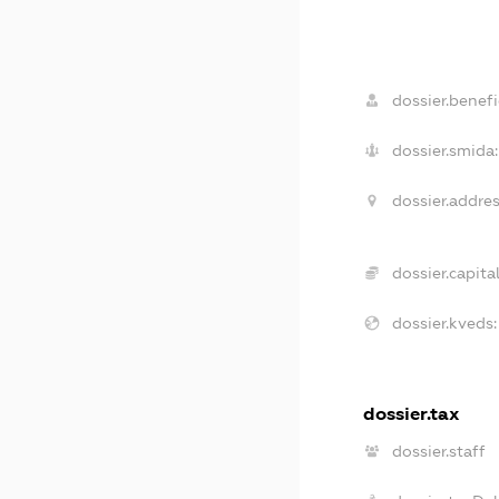
dossier.benefic
dossier.smida:
dossier.addres
dossier.capital
dossier.kveds:
dossier.tax
dossier.staff