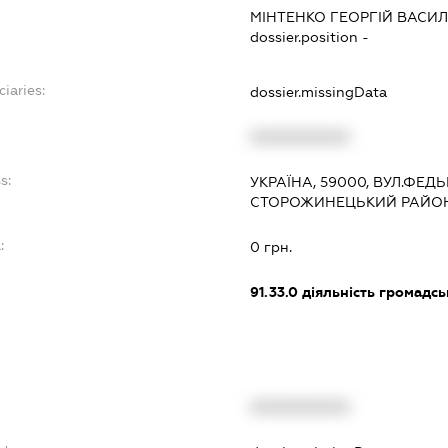
МІНТЕНКО ГЕОРГІЙ ВАСИ
dossier.position -
iaries:
dossier.missingData
XXXXXXXXXX
s:
УКРАЇНА, 59000, ВУЛ.ФЕД
СТОРОЖИНЕЦЬКИЙ РАЙОН
:
0 грн.
91.33.0
діяльність громадськи
XXXXXXXXXX