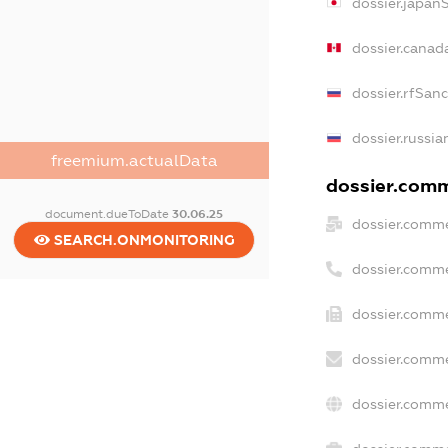
dossier.japan
dossier.canad
dossier.rfSan
dossier.russia
freemium.actualData
dossier.comme
document.dueToDate
30.06.25
dossier.comme
SEARCH.ONMONITORING
dossier.comme
dossier.comme
dossier.comme
dossier.comme