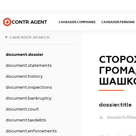
CONTR AGENT
CAHEADER.COMPANIES
CAHEADER.PERSONS
CAHEADER.SEARCH
document.dossier
СТОРО
document.statements
ГРОМА
document.history
ШАШКО
document.inspections
document.bankruptcy
dossier.title
document.court
dossier.fullN
document.taxdebts
document.enforcements