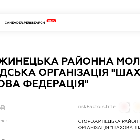
BETA
CAHEADER.PERSSEARCH
ЖИНЕЦЬКА РАЙОННА МО
ДСЬКА ОРГАНІЗАЦІЯ "ША
ВА ФЕДЕРАЦІЯ"
riskFactors.title
0
ame:
СТОРОЖИНЕЦЬКА РАЙОН
ОРГАНІЗАЦІЯ "ШАХОВА-Ш