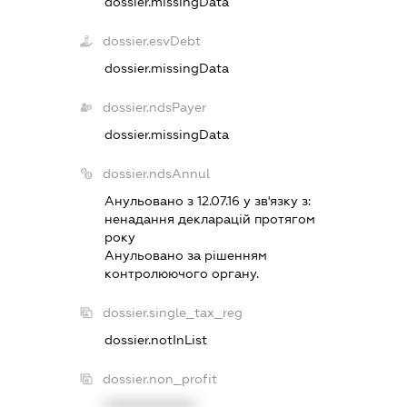
dossier.missingData
dossier.esvDebt
dossier.missingData
dossier.ndsPayer
dossier.missingData
dossier.ndsAnnul
Анульовано з 12.07.16 у зв'язку з:
ненадання декларацiй протягом
року
Анульовано за рiшенням
контролюючого органу.
dossier.single_tax_reg
dossier.notInList
dossier.non_profit
XXXXXXXXXX