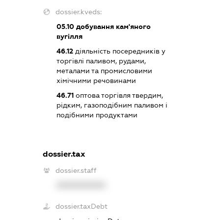
dossier.kveds:
05.10
добування кам'яного
вугілля
46.12
діяльність посередників у
торгівлі паливом, рудами,
металами та промисловими
хімічними речовинами
46.71
оптова торгівля твердим,
рідким, газоподібним паливом і
подібними продуктами
dossier.tax
dossier.staff
XXXXXXXXXX
dossier.taxDebt