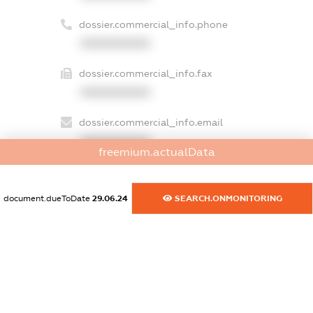
dossier.commercial_info.phone
XXXXXXXXXX
dossier.commercial_info.fax
XXXXXXXXXX
dossier.commercial_info.email
XXXXXXXXXX
freemium.actualData
dossier.commercial_info.website
XXXXXXXXXX
document.dueToDate
29.06.24
SEARCH.ONMONITORING
dossier.commercial_info.activity
XXXXXXXXXX
freemium.exampleText_1
freemium.exampleText_2