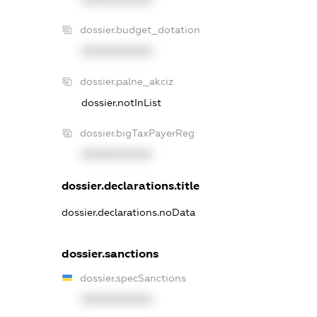
dossier.budget_dotation
XXXXXXXXXX
dossier.palne_akciz
dossier.notInList
dossier.bigTaxPayerReg
XXXXXXXXXX
dossier.declarations.title
dossier.declarations.noData
dossier.sanctions
dossier.specSanctions
XXXXXXXXXX