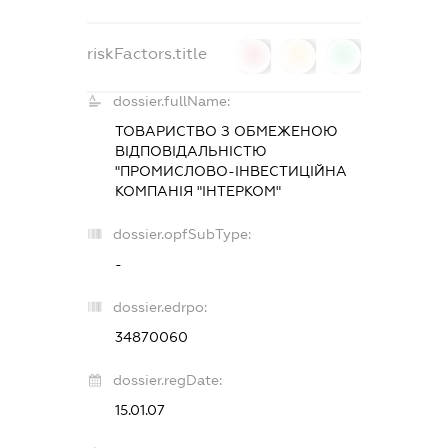
riskFactors.title
0
0
0
dossier.fullName:
ТОВАРИСТВО З ОБМЕЖЕНОЮ
ВІДПОВІДАЛЬНІСТЮ
"ПРОМИСЛОВО-ІНВЕСТИЦІЙНА
КОМПАНІЯ "ІНТЕРКОМ"
dossier.opfSubType:
-
dossier.edrpo:
34870060
dossier.regDate:
15.01.07