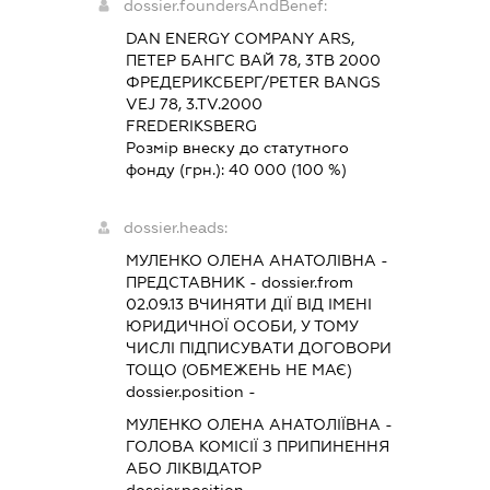
dossier.foundersAndBenef:
DAN ENERGY COMPANY ARS,
ПЕТЕР БАНГС ВАЙ 78, 3ТВ 2000
ФРЕДЕРИКСБЕРГ/PETER BANGS
VEJ 78, 3.TV.2000
FREDERIKSBERG
Розмір внеску до статутного
фонду (грн.):
40 000
(100 %)
dossier.heads:
МУЛЕНКО ОЛЕНА АНАТОЛІВНА
-
ПРЕДСТАВНИК
- dossier.from
02.09.13
ВЧИНЯТИ ДІЇ ВІД ІМЕНІ
ЮРИДИЧНОЇ ОСОБИ, У ТОМУ
ЧИСЛІ ПІДПИСУВАТИ ДОГОВОРИ
ТОЩО (ОБМЕЖЕНЬ НЕ МАЄ)
dossier.position -
МУЛЕНКО ОЛЕНА АНАТОЛІЇВНА
-
ГОЛОВА КОМІСІЇ З ПРИПИНЕННЯ
АБО ЛІКВІДАТОР
dossier.position -