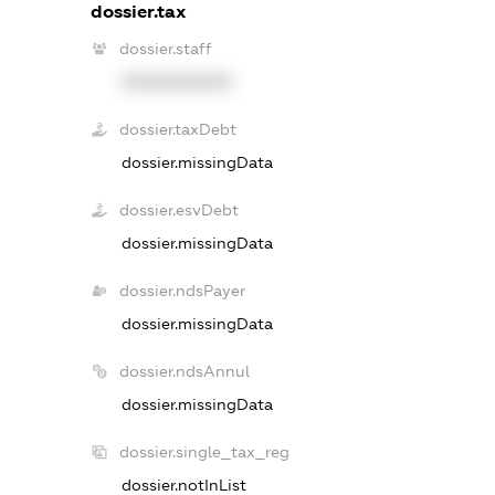
dossier.tax
dossier.staff
XXXXXXXXXX
dossier.taxDebt
dossier.missingData
dossier.esvDebt
dossier.missingData
dossier.ndsPayer
dossier.missingData
dossier.ndsAnnul
dossier.missingData
dossier.single_tax_reg
dossier.notInList