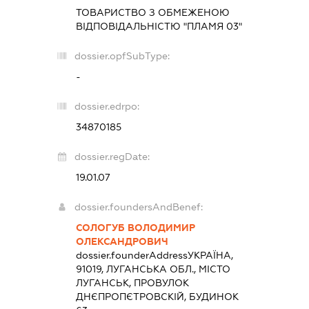
ТОВАРИСТВО З ОБМЕЖЕНОЮ
ВІДПОВІДАЛЬНІСТЮ "ПЛАМЯ 03"
dossier.opfSubType:
-
dossier.edrpo:
34870185
dossier.regDate:
19.01.07
dossier.foundersAndBenef:
СОЛОГУБ ВОЛОДИМИР
ОЛЕКСАНДРОВИЧ
dossier.founderAddress
УКРАЇНА,
91019, ЛУГАНСЬКА ОБЛ., МІСТО
ЛУГАНСЬК, ПРОВУЛОК
ДНЄПРОПЄТРОВСКІЙ, БУДИНОК