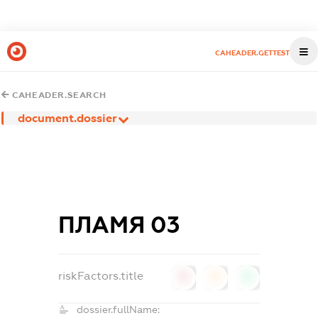
CAHEADER.GETTEST
CAHEADER.SEARCH
document.dossier
ПЛАМЯ 03
riskFactors.title
0
0
0
dossier.fullName: