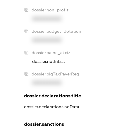
dossier.non_profit
XXXXXXXXXX
dossier.budget_dotation
XXXXXXXXXX
dossier.palne_akciz
dossier.notInList
dossier.bigTaxPayerReg
XXXXXXXXXX
dossier.declarations.title
dossier.declarations.noData
dossier.sanctions