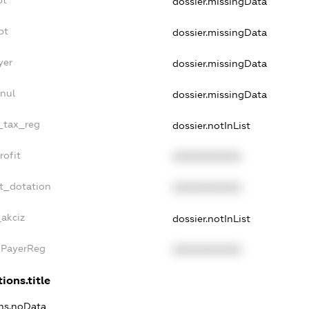
bt
dossier.missingData
bt
dossier.missingData
yer
dossier.missingData
nul
dossier.missingData
e_tax_reg
dossier.notInList
rofit
XXXXXXXXXX
t_dotation
XXXXXXXXXX
_akciz
dossier.notInList
xPayerReg
XXXXXXXXXX
ions.title
ons.noData