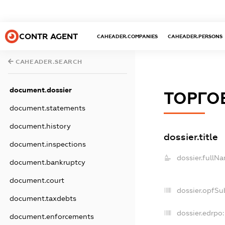
CONTR AGENT
CAHEADER.COMPANIES
CAHEADER.PERSONS
CAHEADER.SEARCH
document.dossier
ТОРГОВ
document.statements
document.history
dossier.title
document.inspections
dossier.fullN
document.bankruptcy
document.court
dossier.opfSu
document.taxdebts
dossier.edrpo:
document.enforcements