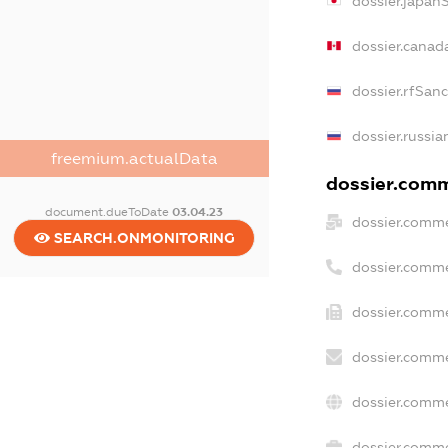
dossier.japan
dossier.canad
dossier.rfSan
dossier.russia
freemium.actualData
dossier.comme
document.dueToDate
03.04.23
dossier.comme
SEARCH.ONMONITORING
dossier.comme
dossier.comme
dossier.comme
dossier.comme
dossier.commer