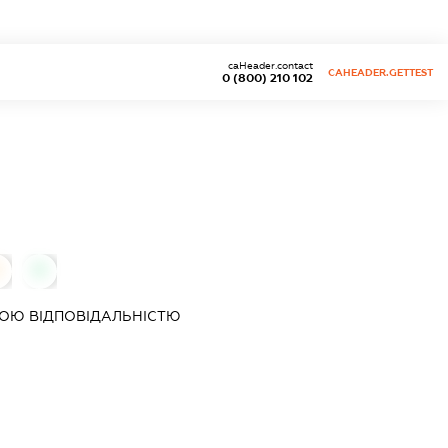
caHeader.contact
CAHEADER.GETTEST
0 (800) 210 102
0
0
ОЮ ВІДПОВІДАЛЬНІСТЮ