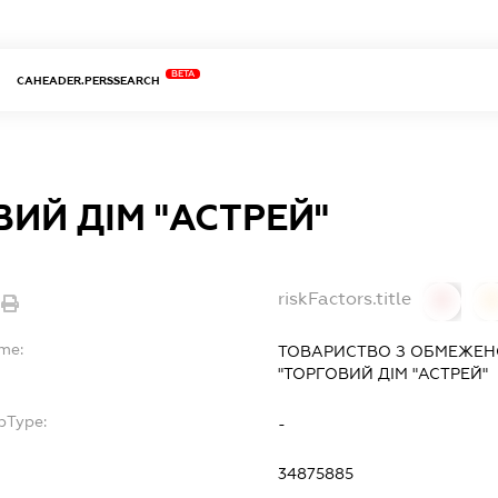
BETA
CAHEADER.PERSSEARCH
ИЙ ДІМ "АСТРЕЙ"
riskFactors.title
0
ame:
ТОВАРИСТВО З ОБМЕЖЕН
"ТОРГОВИЙ ДІМ "АСТРЕЙ"
bType:
-
34875885