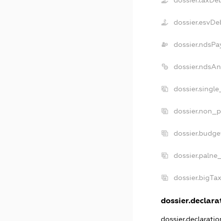
dossier.taxDe
dossier.esvDe
dossier.ndsPa
dossier.ndsAn
dossier.singl
dossier.non_p
dossier.budge
dossier.palne
dossier.bigTa
dossier.declarat
dossier.declarati