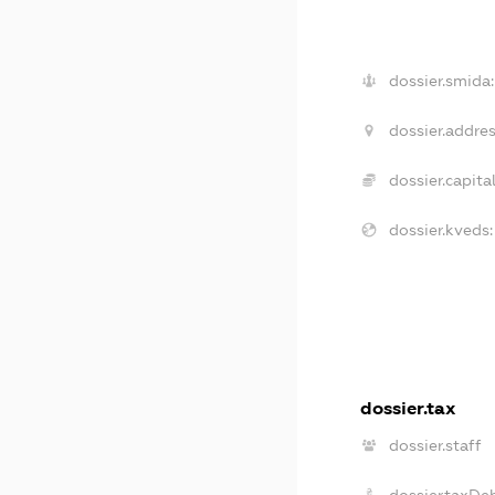
dossier.smida:
dossier.addres
dossier.capital
dossier.kveds:
dossier.tax
dossier.staff