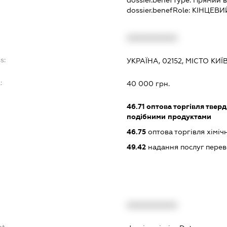
dossier.benefRole:
КІНЦЕВИ
XXXXXXXXXX
s:
УКРАЇНА, 02152, МІСТО КИ
:
40 000 грн.
46.71
оптова торгівля тверд
подібними продуктами
46.75
оптова торгівля хімі
49.42
надання послуг перев
XXXXXXXXXX