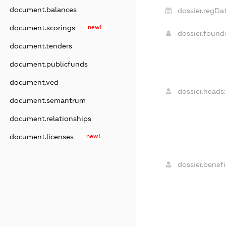
document.balances
dossier.regDat
document.scorings
new!
dossier.foun
document.tenders
document.publicfunds
document.ved
dossier.heads:
document.semantrum
document.relationships
document.licenses
new!
dossier.benefic