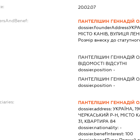
e:
20.02.07
dersAndBenef:
ПАНТЕЛІШИН ГЕННАДІЙ 
dossier.founderAddress
УКРА
МІСТО КАНІВ, ВУЛИЦЯ ЛЕН
Розмір внеску до статутног
ПАНТЕЛІШИН ГЕННАДІЙ 
ВІДОМОСТІ ВІДСУТНІ
dossier.position -
ПАНТЕЛІШИН ГЕННАДІЙ 
dossier.position -
iaries:
ПАНТЕЛІШИН ГЕННАДІЙ 
dossier.address:
УКРАЇНА, 1
ЧЕРКАСЬКИЙ Р-Н, МІСТО К
31, КВАРТИРА 84
dossier.nationality:
-
dossier.benefInterest:
100
dossier.benefType:
Прямий в