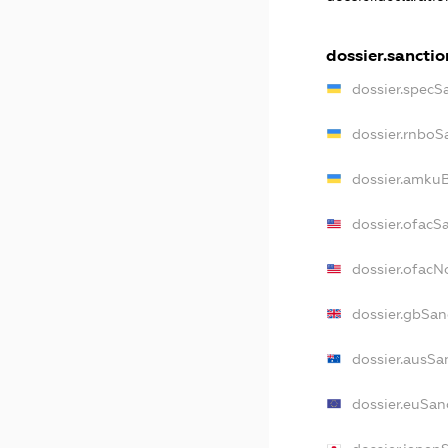
dossier.sanctio
dossier.specS
dossier.rnboS
dossier.amkuB
dossier.ofacS
dossier.ofac
dossier.gbSan
dossier.ausSa
dossier.euSan