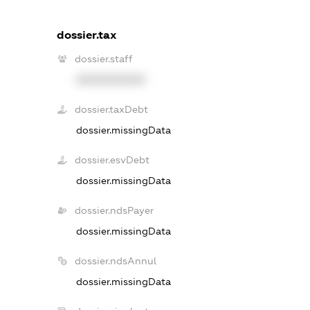
dossier.tax
dossier.staff
XXXXXXXXXX
dossier.taxDebt
dossier.missingData
dossier.esvDebt
dossier.missingData
dossier.ndsPayer
dossier.missingData
dossier.ndsAnnul
dossier.missingData