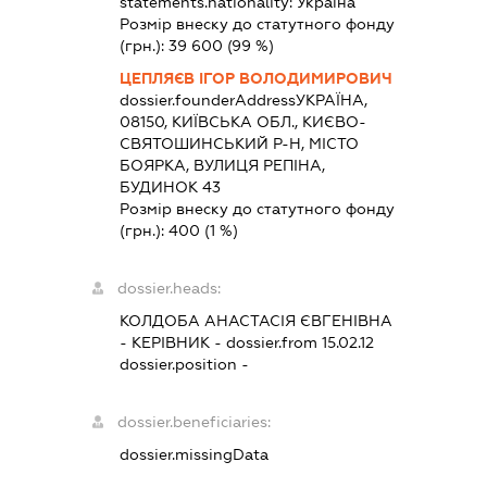
statements.nationality:
Україна
Розмір внеску до статутного фонду
(грн.):
39 600
(99 %)
ЦЕПЛЯЄВ ІГОР ВОЛОДИМИРОВИЧ
dossier.founderAddress
УКРАЇНА,
08150, КИЇВСЬКА ОБЛ., КИЄВО-
СВЯТОШИНСЬКИЙ Р-Н, МІСТО
БОЯРКА, ВУЛИЦЯ РЕПІНА,
БУДИНОК 43
Розмір внеску до статутного фонду
(грн.):
400
(1 %)
dossier.heads:
КОЛДОБА АНАСТАСІЯ ЄВГЕНІВНА
-
КЕРІВНИК
- dossier.from 15.02.12
dossier.position -
dossier.beneficiaries:
dossier.missingData