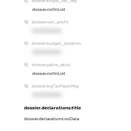
dossier.single_tax_reg
dossier.notInList
dossier.non_profit
XXXXXXXXXX
dossier.budget_dotation
XXXXXXXXXX
dossier.palne_akciz
dossier.notInList
dossier.bigTaxPayerReg
XXXXXXXXXX
dossier.declarations.title
dossier.declarations.noData