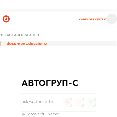
CAHEADER.GETTEST
CAHEADER.SEARCH
document.dossier
АВТОГРУП-С
riskFactors.title
0
0
0
dossier.fullName: