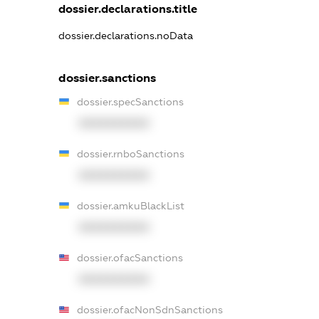
dossier.declarations.title
dossier.declarations.noData
dossier.sanctions
dossier.specSanctions
XXXXXXXXXX
dossier.rnboSanctions
XXXXXXXXXX
dossier.amkuBlackList
XXXXXXXXXX
dossier.ofacSanctions
XXXXXXXXXX
dossier.ofacNonSdnSanctions