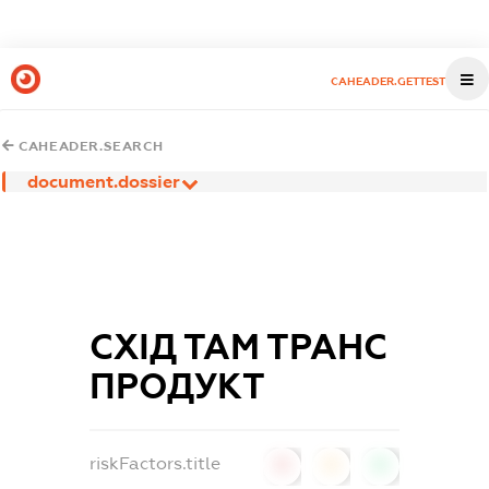
CAHEADER.GETTEST
CAHEADER.SEARCH
document.dossier
СХІД ТАМ ТРАНС
ПРОДУКТ
riskFactors.title
0
0
0