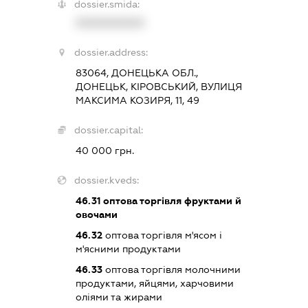
dossier.smida:
XXXXXXXXXX
dossier.address:
83064, ДОНЕЦЬКА ОБЛ.,
ДОНЕЦЬК, КІРОВСЬКИЙ, ВУЛИЦЯ
МАКСИМА КОЗИРЯ, 11, 49
dossier.capital:
40 000 грн.
dossier.kveds:
46.31
оптова торгівля фруктами й
овочами
46.32
оптова торгівля м'ясом і
м'ясними продуктами
46.33
оптова торгівля молочними
продуктами, яйцями, харчовими
оліями та жирами