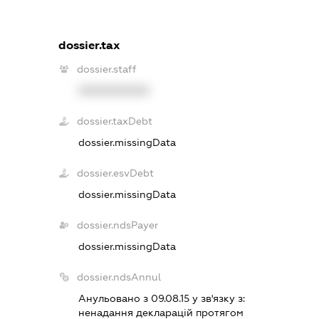
dossier.tax
dossier.staff
XXXXXXXXXX
dossier.taxDebt
dossier.missingData
dossier.esvDebt
dossier.missingData
dossier.ndsPayer
dossier.missingData
dossier.ndsAnnul
Анульовано з 09.08.15 у зв'язку з:
ненадання декларацiй протягом