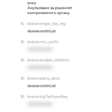
року
Анульовано за рiшенням
контролюючого органу.
dossier.single_tax_reg
dossier.notInList
dossier.non_profit
XXXXXXXXXX
dossier.budget_dotation
XXXXXXXXXX
dossier.palne_akciz
dossier.notInList
dossier.bigTaxPayerReg
XXXXXXXXXX