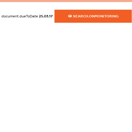
XXXXXXXXXX
document.dueToDate
25.03.17
SEARCH.ONMONITORING
dossier.commercial_info.activity
XXXXXXXXXX
freemium.exampleText_1
freemium.exampleText_2
freemium.anonymousPerSearch2
FREEMIUM.DETAILS
FREEMIUM.REGISTER