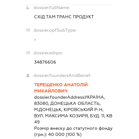
dossier.fullName:
СХІД ТАМ ТРАНС ПРОДУКТ
dossier.opfSubType:
-
dossier.edrpo:
34876606
dossier.foundersAndBenef:
ТЕРЕЩЕНКО АНАТОЛІЙ
МИХАЙЛОВИЧ
dossier.founderAddress
УКРАЇНА,
83080, ДОНЕЦЬКА ОБЛАСТЬ,
М.ДОНЕЦЬК, КІРОВСЬКИЙ Р-Н,
ВУЛ. МАКСИМА КОЗИРЯ, БУД. 11, КВ
49
Розмір внеску до статутного фонду
(грн.):
40 000
(100 %)