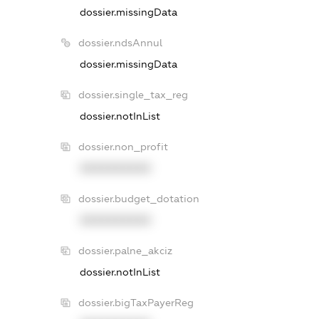
dossier.missingData
dossier.ndsAnnul
dossier.missingData
dossier.single_tax_reg
dossier.notInList
dossier.non_profit
XXXXXXXXXX
dossier.budget_dotation
XXXXXXXXXX
dossier.palne_akciz
dossier.notInList
dossier.bigTaxPayerReg