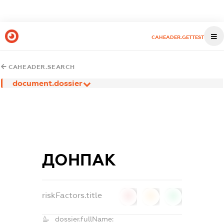
CAHEADER.GETTEST
CAHEADER.SEARCH
document.dossier
ДОНПАК
riskFactors.title
0
0
0
dossier.fullName: