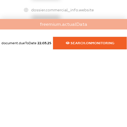
dossier.commercial_info.website
XXXXXXXXXX
freemium.actualData
dossier.commercial_info.activity
XXXXXXXXXX
document.dueToDate
22.03.25
SEARCH.ONMONITORING
freemium.exampleText_1
freemium.exampleText_2
freemium.anonymousPerSearch2
FREEMIUM.DETAILS
FREEMIUM.REGISTER