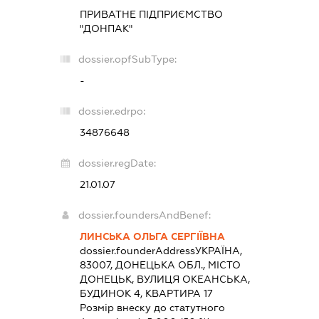
ПРИВАТНЕ ПІДПРИЄМСТВО
"ДОНПАК"
dossier.opfSubType:
-
dossier.edrpo:
34876648
dossier.regDate:
21.01.07
dossier.foundersAndBenef:
ЛИНСЬКА ОЛЬГА СЕРГІЇВНА
dossier.founderAddress
УКРАЇНА,
83007, ДОНЕЦЬКА ОБЛ., МІСТО
ДОНЕЦЬК, ВУЛИЦЯ ОКЕАНСЬКА,
БУДИНОК 4, КВАРТИРА 17
Розмір внеску до статутного