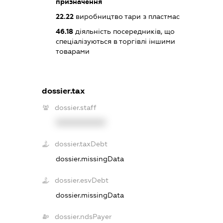
призначення
22.22
виробництво тари з пластмас
46.18
діяльність посередників, що
спеціалізуються в торгівлі іншими
товарами
dossier.tax
dossier.staff
XXXXXXXXXX
dossier.taxDebt
dossier.missingData
dossier.esvDebt
dossier.missingData
dossier.ndsPayer