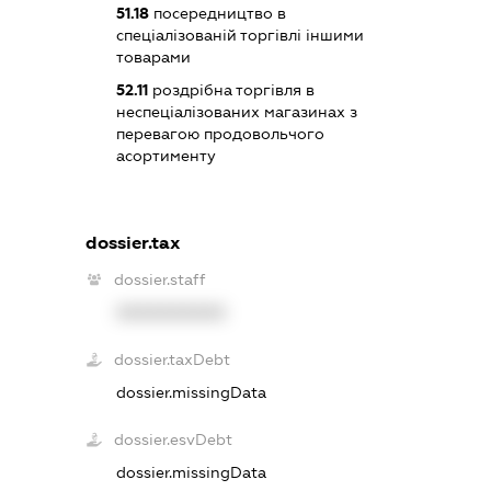
51.18
посередництво в
спеціалізованій торгівлі іншими
товарами
52.11
роздрібна торгівля в
неспеціалізованих магазинах з
перевагою продовольчого
асортименту
dossier.tax
dossier.staff
XXXXXXXXXX
dossier.taxDebt
dossier.missingData
dossier.esvDebt
dossier.missingData