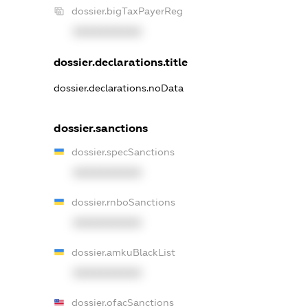
dossier.bigTaxPayerReg
XXXXXXXXXX
dossier.declarations.title
dossier.declarations.noData
dossier.sanctions
dossier.specSanctions
XXXXXXXXXX
dossier.rnboSanctions
XXXXXXXXXX
dossier.amkuBlackList
XXXXXXXXXX
dossier.ofacSanctions