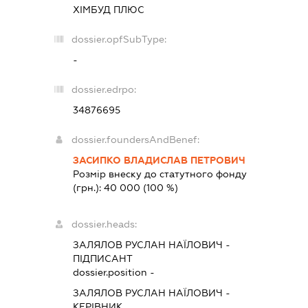
ХІМБУД ПЛЮС
dossier.opfSubType:
-
dossier.edrpo:
34876695
dossier.foundersAndBenef:
ЗАСИПКО ВЛАДИСЛАВ ПЕТРОВИЧ
Розмір внеску до статутного фонду
(грн.):
40 000
(100 %)
dossier.heads:
ЗАЛЯЛОВ РУСЛАН НАЇЛОВИЧ
-
ПІДПИСАНТ
dossier.position -
ЗАЛЯЛОВ РУСЛАН НАЇЛОВИЧ
-
КЕРІВНИК