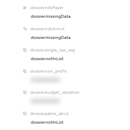
dossier.ndsPayer
dossier.missingData
dossier.ndsAnnul
dossier.missingData
dossier.single_tax_reg
dossier.notInList
dossier.non_profit
XXXXXXXXXX
dossier.budget_dotation
XXXXXXXXXX
dossier.palne_akciz
dossier.notInList