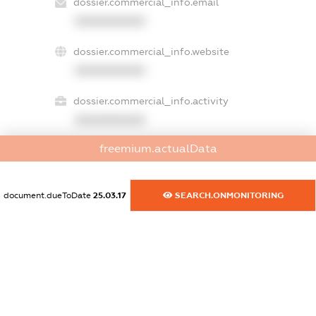
dossier.commercial_info.email
XXXXXXXXXX
dossier.commercial_info.website
XXXXXXXXXX
dossier.commercial_info.activity
XXXXXXXXXX
freemium.actualData
freemium.exampleText_1
freemium.exampleText_2
document.dueToDate
25.03.17
SEARCH.ONMONITORING
freemium.anonymousPerSearch2
FREEMIUM.DETAILS
FREEMIUM.REGISTER