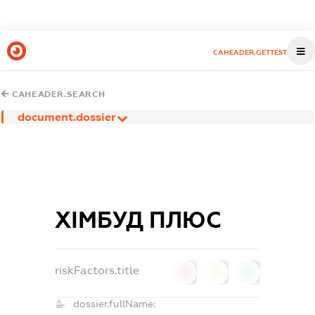
CAHEADER.GETTEST
CAHEADER.SEARCH
document.dossier
ХІМБУД ПЛЮС
riskFactors.title
0
0
0
dossier.fullName: