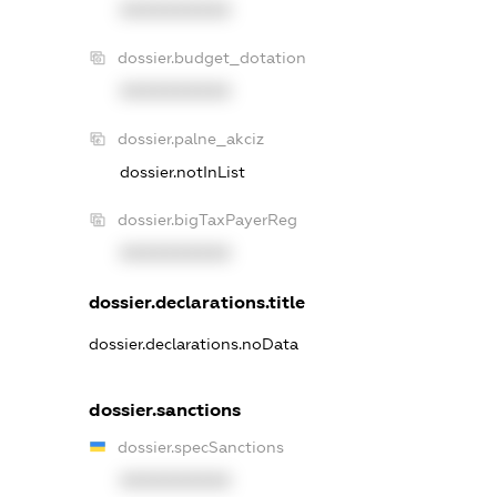
XXXXXXXXXX
dossier.budget_dotation
XXXXXXXXXX
dossier.palne_akciz
dossier.notInList
dossier.bigTaxPayerReg
XXXXXXXXXX
dossier.declarations.title
dossier.declarations.noData
dossier.sanctions
dossier.specSanctions
XXXXXXXXXX