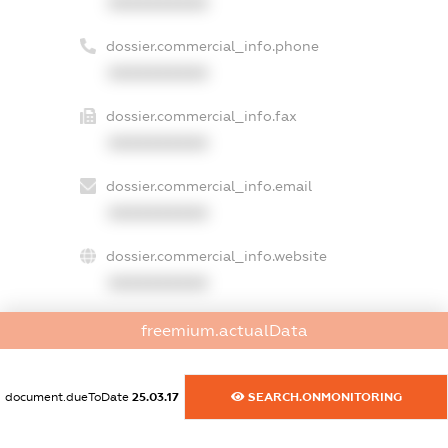
XXXXXXXXXX
dossier.commercial_info.phone
XXXXXXXXXX
dossier.commercial_info.fax
XXXXXXXXXX
dossier.commercial_info.email
XXXXXXXXXX
dossier.commercial_info.website
XXXXXXXXXX
dossier.commercial_info.activity
freemium.actualData
XXXXXXXXXX
document.dueToDate
25.03.17
SEARCH.ONMONITORING
freemium.exampleText_1