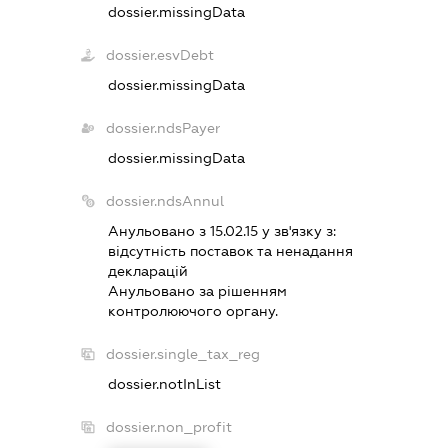
dossier.missingData
dossier.esvDebt
dossier.missingData
dossier.ndsPayer
dossier.missingData
dossier.ndsAnnul
Анульовано з 15.02.15 у зв'язку з:
вiдсутнiсть поставок та ненадання
декларацiй
Анульовано за рiшенням
контролюючого органу.
dossier.single_tax_reg
dossier.notInList
dossier.non_profit