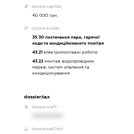
dossier.capital:
40 000 грн.
dossier.kveds:
35.30
постачання пари, гарячої
води та кондиційованого повітря
43.21
електромонтажні роботи
43.22
монтаж водопровідних
мереж, систем опалення та
кондиціонування
dossier.tax
dossier.staff
XXXXXXXXXX
dossier.taxDebt