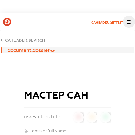
CAHEADER.GETTEST
CAHEADER.SEARCH
document.dossier
МАСТЕР САН
riskFactors.title
0
0
0
dossier.fullName: