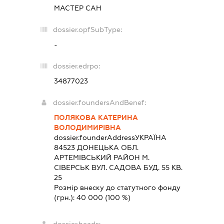
МАСТЕР САН
dossier.opfSubType:
-
dossier.edrpo:
34877023
dossier.foundersAndBenef:
ПОЛЯКОВА КАТЕРИНА
ВОЛОДИМИРІВНА
dossier.founderAddress
УКРАЇНА
84523 ДОНЕЦЬКА ОБЛ.
АРТЕМIВСЬКИЙ РАЙОН М.
СІВЕРСЬК ВУЛ. САДОВА БУД. 55 КВ.
25
Розмір внеску до статутного фонду
(грн.):
40 000
(100 %)
dossier.heads: