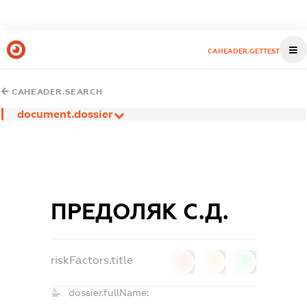
CAHEADER.GETTEST
CAHEADER.SEARCH
document.dossier
ПРЕДОЛЯК С.Д.
riskFactors.title
0
0
0
dossier.fullName: