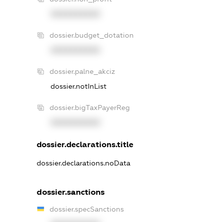
XXXXXXXXXX
dossier.budget_dotation
XXXXXXXXXX
dossier.palne_akciz
dossier.notInList
dossier.bigTaxPayerReg
XXXXXXXXXX
dossier.declarations.title
dossier.declarations.noData
dossier.sanctions
dossier.specSanctions