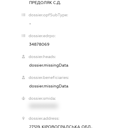
ПРЕДОЛЯК С.Д.
dossier.opfSubType:
-
dossier.edrpo:
34878069
dossier.heads:
dossier.missingData
dossier.beneficiaries:
dossier.missingData
dossier.smida:
XXXXXXXXXX
dossier.address:
27519, КІРОВОГРАДСЬКА ОБЛ.,