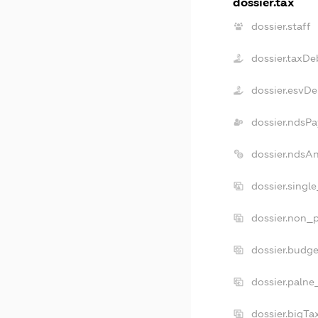
dossier.tax
dossier.staff
dossier.taxDe
dossier.esvDe
dossier.ndsPa
dossier.ndsA
dossier.singl
dossier.non_p
dossier.budg
dossier.palne
dossier.bigT