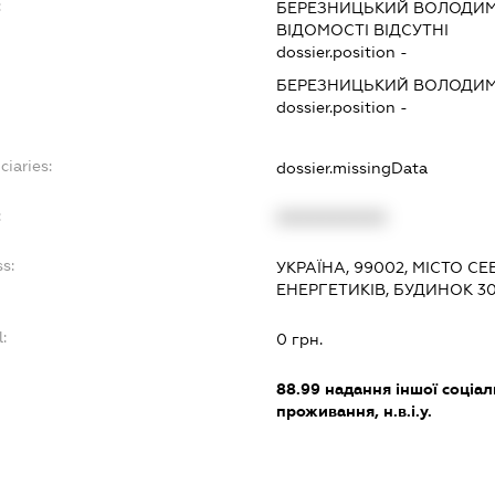
:
БЕРЕЗНИЦЬКИЙ ВОЛОДИМ
ВІДОМОСТІ ВІДСУТНІ
dossier.position -
БЕРЕЗНИЦЬКИЙ ВОЛОДИМ
dossier.position -
ciaries:
dossier.missingData
:
XXXXXXXXXX
s:
УКРАЇНА, 99002, МІСТО С
ЕНЕРГЕТИКІВ, БУДИНОК 3
:
0 грн.
88.99
надання іншої соціал
проживання, н.в.і.у.