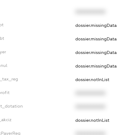
XXXXXXXXXX
bt
dossier.missingData
bt
dossier.missingData
yer
dossier.missingData
nnul
dossier.missingData
e_tax_reg
dossier.notInList
rofit
XXXXXXXXXX
et_dotation
XXXXXXXXXX
_akciz
dossier.notInList
axPayerReg
XXXXXXXXXX