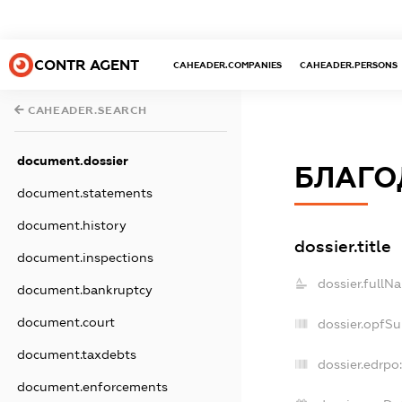
CONTR AGENT
CAHEADER.COMPANIES
CAHEADER.PERSONS
CAHEADER.SEARCH
document.dossier
БЛАГО
document.statements
document.history
dossier.title
document.inspections
dossier.fullN
document.bankruptcy
document.court
dossier.opfS
document.taxdebts
dossier.edrpo:
document.enforcements