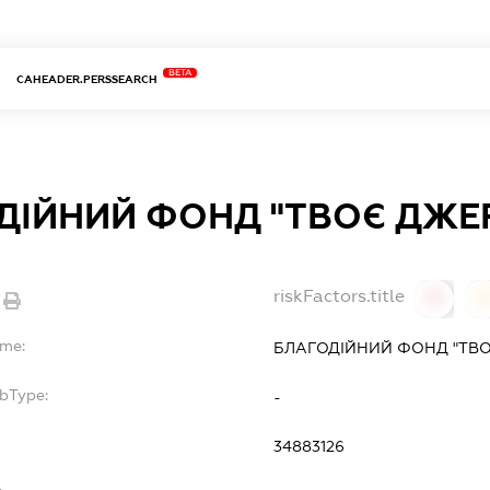
BETA
CAHEADER.PERSSEARCH
ДІЙНИЙ ФОНД "ТВОЄ ДЖЕР
riskFactors.title
0
ame:
БЛАГОДІЙНИЙ ФОНД "ТВО
ubType:
-
34883126