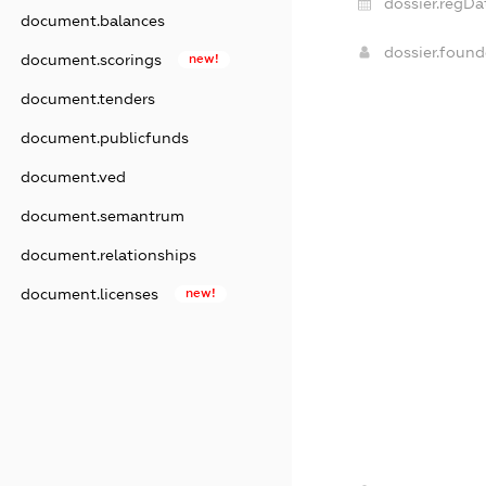
dossier.regDa
document.balances
dossier.foun
document.scorings
new!
document.tenders
document.publicfunds
document.ved
document.semantrum
document.relationships
document.licenses
new!