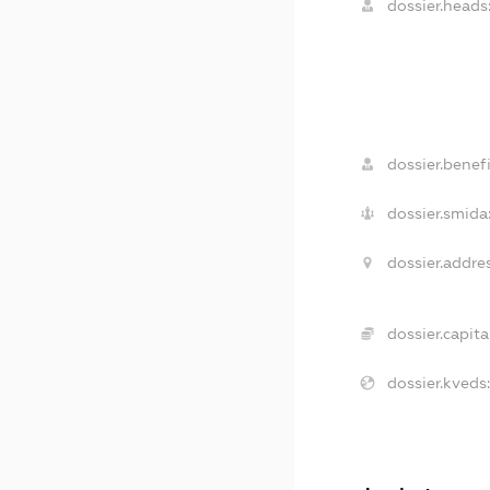
dossier.heads
dossier.benefi
dossier.smida
dossier.addres
dossier.capital
dossier.kveds: