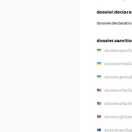
dossier.declarat
dossier.declarati
dossier.sancti
dossier.specS
dossier.rnboS
dossier.amkuB
dossier.ofacS
dossier.ofac
dossier.gbSan
dossier.ausSa