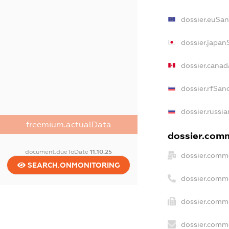
dossier.euSan
dossier.japan
dossier.cana
dossier.rfSan
dossier.russia
freemium.actualData
dossier.comm
document.dueToDate
11.10.25
dossier.comme
SEARCH.ONMONITORING
dossier.comm
dossier.comme
dossier.comme