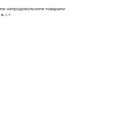
ими непродовольчими товарами
 і. г.