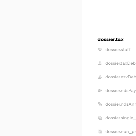
dossier.tax
dossier.staff
dossier.taxDeb
dossier.esvDeb
dossier.ndsPay
dossier.ndsAn
dossier.single
dossier.non_pr