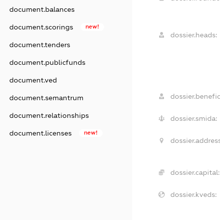
document.balances
document.scorings
new!
dossier.heads:
document.tenders
document.publicfunds
document.ved
dossier.benefic
document.semantrum
document.relationships
dossier.smida:
document.licenses
new!
dossier.address
dossier.capital:
dossier.kveds: