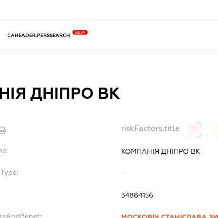
BETA
CAHEADER.PERSSEARCH
ІЯ ДНІПРО ВК
riskFactors.title
0
0
me:
КОМПАНІЯ ДНІПРО ВК
bType:
-
34884156
ersAndBenef:
МОСКОВІЧ СТАНІСЛАВА З