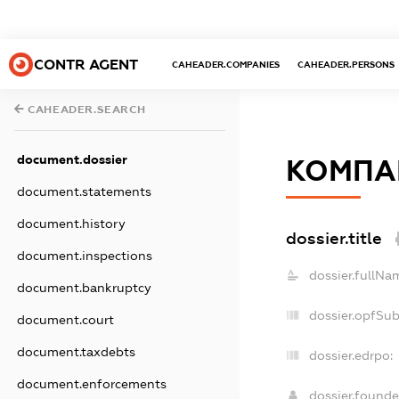
CONTR AGENT
CAHEADER.COMPANIES
CAHEADER.PERSONS
CAHEADER.SEARCH
document.dossier
КОМПАН
document.statements
document.history
dossier.title
document.inspections
dossier.fullNa
document.bankruptcy
dossier.opfSu
document.court
document.taxdebts
dossier.edrpo:
document.enforcements
dossier.found