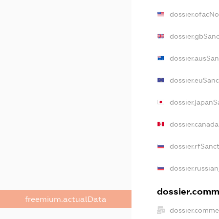
dossier.ofacN
dossier.gbSanc
dossier.ausSan
dossier.euSanc
dossier.japanS
dossier.canad
dossier.rfSanc
dossier.russian
dossier.comme
freemium.actualData
dossier.commer