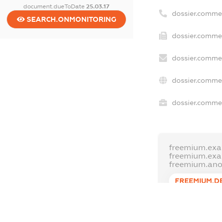
document.dueToDate
25.03.17
dossier.comme
SEARCH.ONMONITORING
dossier.commer
dossier.commer
dossier.commer
dossier.commer
freemium.exa
freemium.ex
freemium.an
FREEMIUM.D