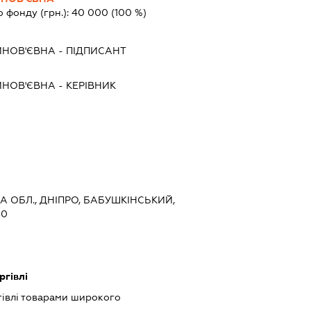
о фонду (грн.):
40 000
(100 %)
ИНОВ'ЄВНА
-
ПІДПИСАНТ
ИНОВ'ЄВНА
-
КЕРІВНИК
А ОБЛ., ДНІПРО, БАБУШКІНСЬКИЙ,
30
ргівлі
гівлі товарами широкого