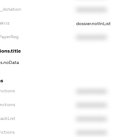
t_dotation
XXXXXXXXXX
akciz
dossier.notInList
xPayerReg
XXXXXXXXXX
ions.title
ns.noData
ns
nctions
XXXXXXXXXX
nctions
XXXXXXXXXX
ackList
XXXXXXXXXX
nctions
XXXXXXXXXX