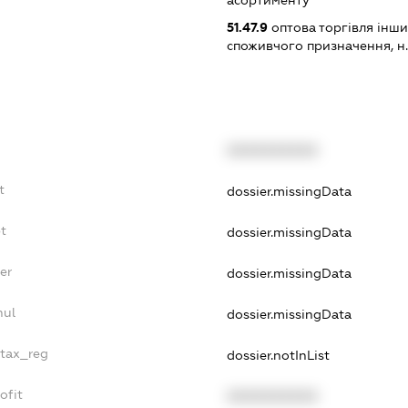
асортименту
51.47.9
оптова торгівля інш
споживчого призначення, н. в.
XXXXXXXXXX
t
dossier.missingData
t
dossier.missingData
er
dossier.missingData
nul
dossier.missingData
_tax_reg
dossier.notInList
ofit
XXXXXXXXXX