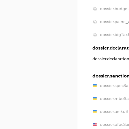
dossier.budge
dossier.palne_
dossier.bigTa
dossier.declarat
dossier.declaratio
dossier.sanctio
dossier.specSa
dossier.rnboSa
dossier.amkuBl
dossier.ofacSa