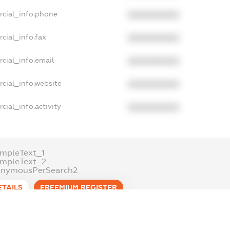
rcial_info.phone
XXXXXXXXXX
cial_info.fax
XXXXXXXXXX
cial_info.email
XXXXXXXXXX
cial_info.website
XXXXXXXXXX
cial_info.activity
XXXXXXXXXX
mpleText_1
ampleText_2
onymousPerSearch2
ETAILS
FREEMIUM.REGISTER