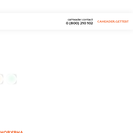
caHeader.contact
CAHEADER.GETTEST
0 (800) 210 102
0
ИНОВ'ЄВНА