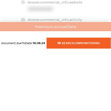
dossier.commercial_info.website
XXXXXXXXXX
dossier.commercial_info.activity
XXXXXXXXXX
freemium.actualData
document.dueToDate
18.08.24
SEARCH.ONMONITORING
freemium.exampleText_1
freemium.exampleText_2
freemium.anonymousPerSearch2
FREEMIUM.DETAILS
FREEMIUM.REGISTER