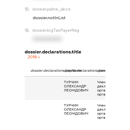
dossier.palne_akciz
dossier.notInList
dossier.bigTaxPayerReg
XXXXXXXXXX
dossier.declarations.title
2018
dossier.declarations.pepName
dossier.declarations.personName
dossier.declaration
ТУРЧИН
Членство суб’єкта
ОЛЕКСАНДР
декларування в
ЛЕОНІДОВИЧ
організаціях та їх
органах
ТУРЧИН
Членство суб’єкта
ОЛЕКСАНДР
декларування в
ЛЕОНІДОВИЧ
організаціях та їх
органах