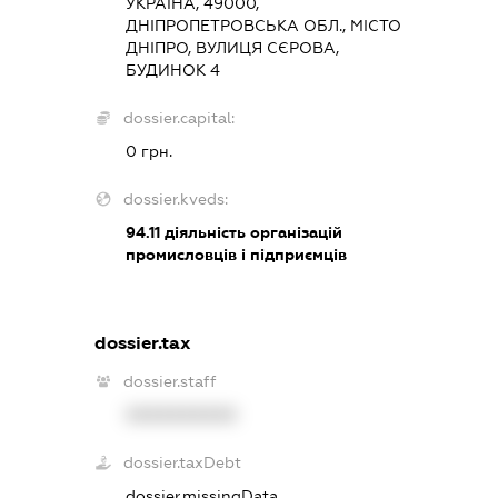
УКРАЇНА, 49000,
ДНІПРОПЕТРОВСЬКА ОБЛ., МІСТО
ДНІПРО, ВУЛИЦЯ СЄРОВА,
БУДИНОК 4
dossier.capital:
0 грн.
dossier.kveds:
94.11
діяльність організацій
промисловців і підприємців
dossier.tax
dossier.staff
XXXXXXXXXX
dossier.taxDebt
dossier.missingData