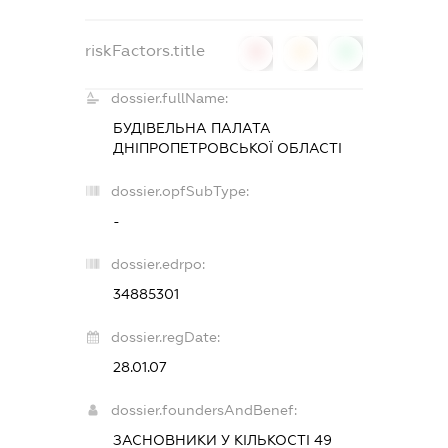
riskFactors.title
0
0
0
dossier.fullName:
БУДІВЕЛЬНА ПАЛАТА
ДНІПРОПЕТРОВСЬКОЇ ОБЛАСТІ
dossier.opfSubType:
-
dossier.edrpo:
34885301
dossier.regDate:
28.01.07
dossier.foundersAndBenef:
ЗАСНОВНИКИ У КІЛЬКОСТІ 49