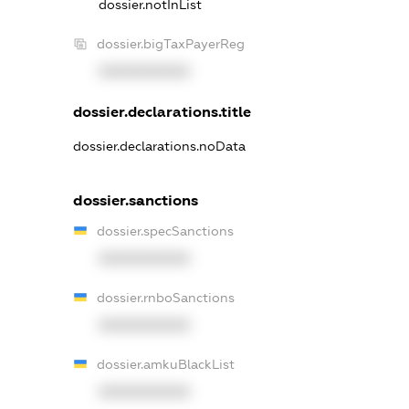
dossier.notInList
dossier.bigTaxPayerReg
XXXXXXXXXX
dossier.declarations.title
dossier.declarations.noData
dossier.sanctions
dossier.specSanctions
XXXXXXXXXX
dossier.rnboSanctions
XXXXXXXXXX
dossier.amkuBlackList
XXXXXXXXXX