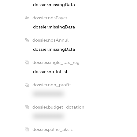
dossier.missingData
dossier.ndsPayer
dossier.missingData
dossier.ndsAnnul
dossier.missingData
dossier.single_tax_reg
dossier.notInList
dossier.non_profit
XXXXXXXXXX
dossier.budget_dotation
XXXXXXXXXX
dossier.palne_akciz