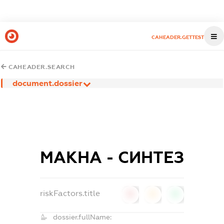
CAHEADER.GETTEST
CAHEADER.SEARCH
document.dossier
МАКНА - СИНТЕЗ
riskFactors.title
0
0
0
dossier.fullName: