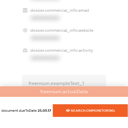
dossier.commercial_info.email
XXXXXXXXXX
dossier.commercial_info.website
XXXXXXXXXX
dossier.commercial_info.activity
XXXXXXXXXX
freemium.exampleText_1
freemium.exampleText_2
freemium.actualData
freemium.anonymousPerSearch2
FREEMIUM.DETAILS
document.dueToDate
25.03.17
SEARCH.ONMONITORING
FREEMIUM.REGISTER