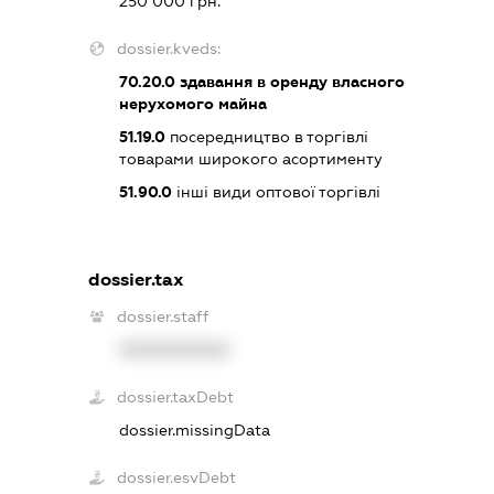
250 000 грн.
dossier.kveds:
70.20.0
здавання в оренду власного
нерухомого майна
51.19.0
посередництво в торгівлі
товарами широкого асортименту
51.90.0
інші види оптової торгівлі
dossier.tax
dossier.staff
XXXXXXXXXX
dossier.taxDebt
dossier.missingData
dossier.esvDebt