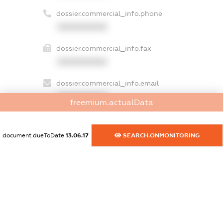
dossier.commercial_info.phone
XXXXXXXXXX
dossier.commercial_info.fax
XXXXXXXXXX
dossier.commercial_info.email
XXXXXXXXXX
freemium.actualData
dossier.commercial_info.website
XXXXXXXXXX
document.dueToDate
13.06.17
SEARCH.ONMONITORING
dossier.commercial_info.activity
XXXXXXXXXX
freemium.exampleText_1
freemium.exampleText_2