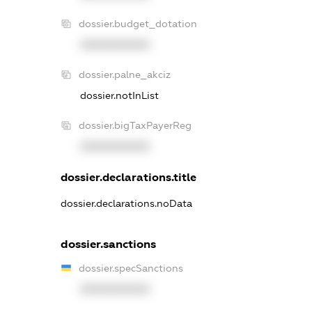
dossier.budget_dotation
XXXXXXXXXX
dossier.palne_akciz
dossier.notInList
dossier.bigTaxPayerReg
XXXXXXXXXX
dossier.declarations.title
dossier.declarations.noData
dossier.sanctions
dossier.specSanctions
XXXXXXXXXX