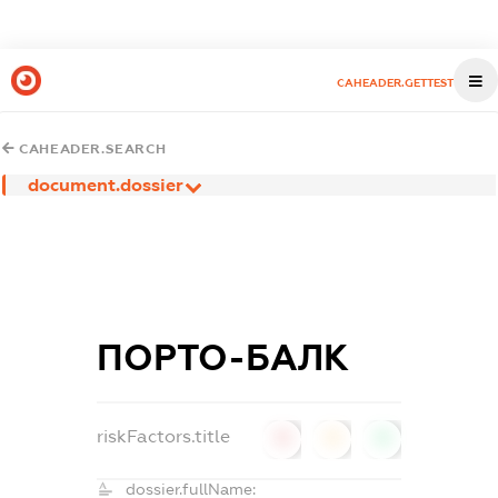
CAHEADER.GETTEST
CAHEADER.SEARCH
document.dossier
ПОРТО-БАЛК
riskFactors.title
0
0
0
dossier.fullName: