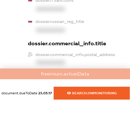
dossier.rfSanctions
XXXXXXXXXX
dossier.russian_reg_title
XXXXXXXXXX
dossier.commercial_info.title
dossier.commercial_info.postal_address
XXXXXXXXXX
freemium.actualData
dossier.commercial_info.phone
XXXXXXXXXX
document.dueToDate
25.03.17
SEARCH.ONMONITORING
dossier.commercial_info.fax
XXXXXXXXXX
dossier.commercial_info.email
XXXXXXXXXX