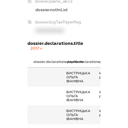
dossier.palne_akciz
dossier.notInList
dossier.bigTaxPayerReg
XXXXXXXXXX
dossier.declarations.title
2017
dossier.declarations.pepName
dossier.declarations.personName
dossier.declarati
БИСТРИЦЬКА
Інше, матеріальн
ОЛЬГА
допомога
ІВАНІВНА
БИСТРИЦЬКА
Інше, матеріальн
ОЛЬГА
допомога
ІВАНІВНА
БИСТРИЦЬКА
Інше, матеріальн
ОЛЬГА
допомога
ІВАНІВНА