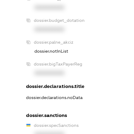
XXXXXXXXXX
dossier.budget_dotation
XXXXXXXXXX
dossier.palne_akciz
dossier.notInList
dossier.bigTaxPayerReg
XXXXXXXXXX
dossier.declarations.title
dossier.declarations.noData
dossier.sanctions
dossier.specSanctions