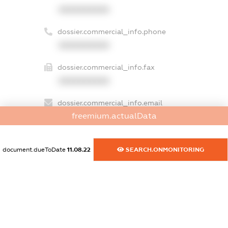
XXXXXXXXXX
dossier.commercial_info.phone
XXXXXXXXXX
dossier.commercial_info.fax
XXXXXXXXXX
dossier.commercial_info.email
freemium.actualData
XXXXXXXXXX
dossier.commercial_info.website
document.dueToDate
11.08.22
SEARCH.ONMONITORING
XXXXXXXXXX
dossier.commercial_info.activity
XXXXXXXXXX