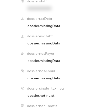
dossier.staff
XXXXXXXXXX
dossier.taxDebt
dossier.missingData
dossier.esvDebt
dossier.missingData
dossier.ndsPayer
dossier.missingData
dossier.ndsAnnul
dossier.missingData
dossier.single_tax_reg
dossier.notInList
dossier.non_profit