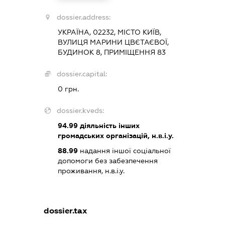
dossier.address:
УКРАЇНА, 02232, МІСТО КИЇВ,
ВУЛИЦЯ МАРИНИ ЦВЄТАЄВОЇ,
БУДИНОК 8, ПРИМІЩЕННЯ 83
dossier.capital:
0 грн.
dossier.kveds:
94.99
діяльність інших
громадських організацій, н.в.і.у.
88.99
надання іншої соціальної
допомоги без забезпечення
проживання, н.в.і.у.
dossier.tax