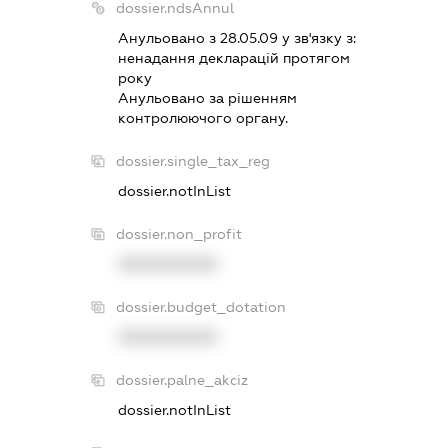
dossier.ndsAnnul
Анульовано з 28.05.09 у зв'язку з:
ненадання декларацiй протягом
року
Анульовано за рiшенням
контролюючого органу.
dossier.single_tax_reg
dossier.notInList
dossier.non_profit
XXXXXXXXXX
dossier.budget_dotation
XXXXXXXXXX
dossier.palne_akciz
dossier.notInList