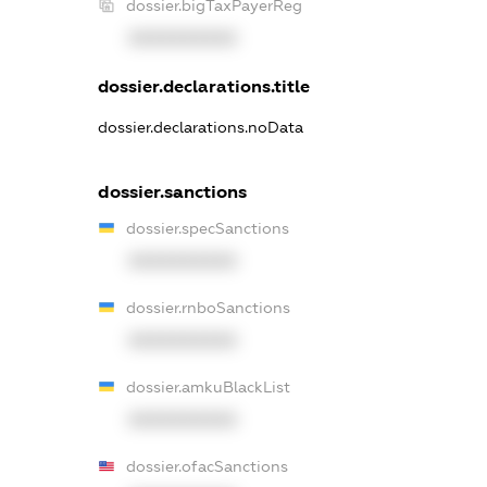
dossier.bigTaxPayerReg
XXXXXXXXXX
dossier.declarations.title
dossier.declarations.noData
dossier.sanctions
dossier.specSanctions
XXXXXXXXXX
dossier.rnboSanctions
XXXXXXXXXX
dossier.amkuBlackList
XXXXXXXXXX
dossier.ofacSanctions