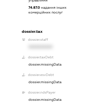
управління
74.87.0
надання інших
комерційних послуг
dossier.tax
dossier.staff
XXXXXXXXXX
dossier.taxDebt
dossier.missingData
dossier.esvDebt
dossier.missingData
dossier.ndsPayer
dossier.missingData