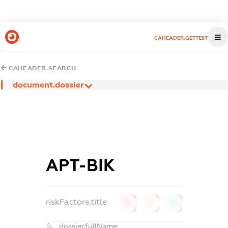
CAHEADER.GETTEST
CAHEADER.SEARCH
document.dossier
АРТ-ВІК
riskFactors.title
0
0
0
dossier.fullName: