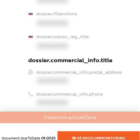
XXXXXXXXXX
dossier.rfSanctions
XXXXXXXXXX
dossier.russian_reg_title
XXXXXXXXXX
dossier.commercial_info.title
dossier.commercial_info.postal_address
XXXXXXXXXX
dossier.commercial_info.phone
XXXXXXXXXX
dossier.commercial_info.fax
freemium.actualData
XXXXXXXXXX
dossier.commercial_info.email
document.dueToDate
01.07.25
SEARCH.ONMONITORING