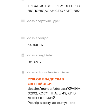
ТОВАРИСТВО З ОБМЕЖЕНОЮ
ВІДПОВІДАЛЬНІСТЮ "АРТ-ВІК"
dossier.opfSubType:
-
dossier.edrpo:
34914007
dossier.regDate:
08.02.07
dossier.foundersAndBenef:
РУЛЬОВ ВЛАДИСЛАВ
ЄВГЕНІЙОВИЧ
dossier.founderAddress
УКРАЇНА,
02192, КОСМІЧНА, 5, 49, КИЇВ,
ДНІПРОВСЬКИЙ
Розмір внеску до статутного