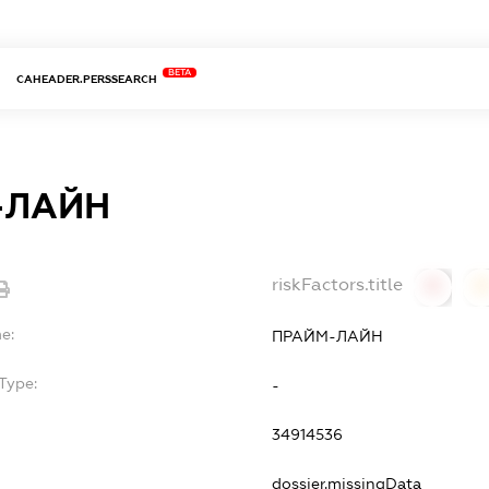
BETA
CAHEADER.PERSSEARCH
-ЛАЙН
riskFactors.title
0
0
e:
ПРАЙМ-ЛАЙН
Type:
-
34914536
dossier.missingData