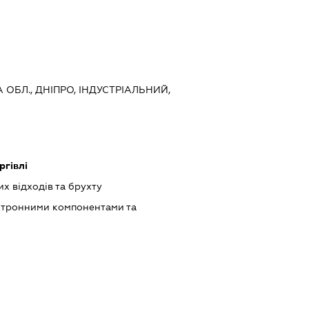
 ОБЛ., ДНІПРО, ІНДУСТРІАЛЬНИЙ,
ргівлі
х відходів та брухту
ктронними компонентами та