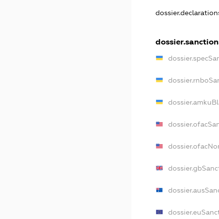
dossier.declaratio
dossier.sanction
dossier.specSa
dossier.rnboSa
dossier.amkuBl
dossier.ofacSa
dossier.ofacN
dossier.gbSanc
dossier.ausSan
dossier.euSanc