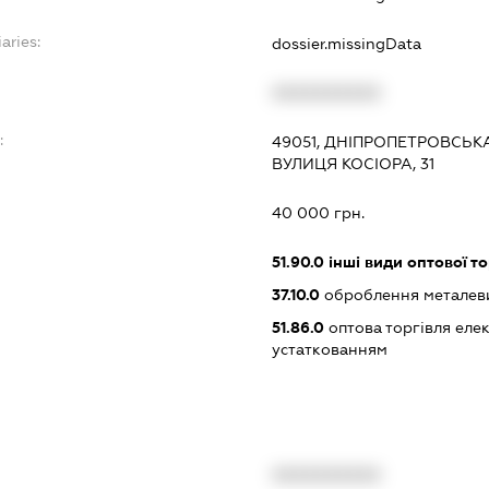
aries:
dossier.missingData
XXXXXXXXXX
:
49051, ДНІПРОПЕТРОВСЬКА
ВУЛИЦЯ КОСІОРА, 31
40 000 грн.
51.90.0
інші види оптової то
37.10.0
оброблення металеви
51.86.0
оптова торгівля еле
устаткованням
XXXXXXXXXX