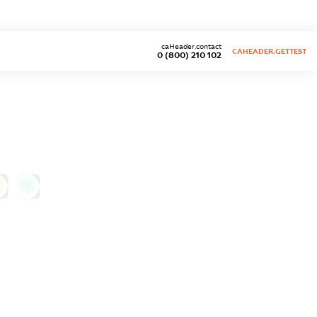
caHeader.contact
CAHEADER.GETTEST
0 (800) 210 102
0