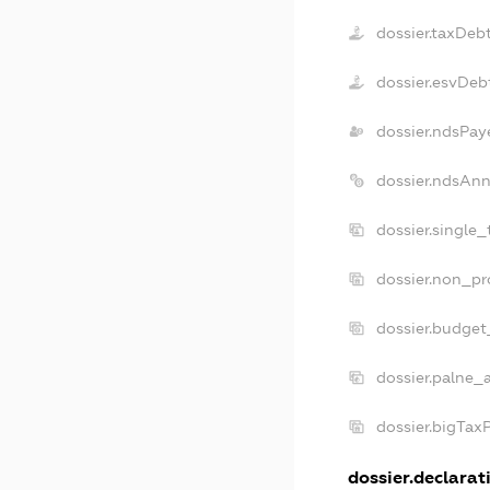
dossier.taxDeb
dossier.esvDeb
dossier.ndsPay
dossier.ndsAnn
dossier.single
dossier.non_pr
dossier.budget
dossier.palne_
dossier.bigTax
dossier.declarati