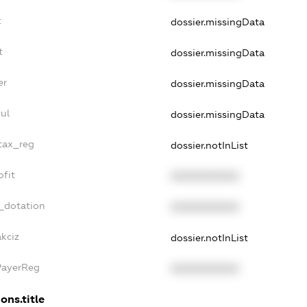
t
dossier.missingData
t
dossier.missingData
er
dossier.missingData
ul
dossier.missingData
_tax_reg
dossier.notInList
ofit
XXXXXXXXXX
_dotation
XXXXXXXXXX
akciz
dossier.notInList
PayerReg
XXXXXXXXXX
ons.title