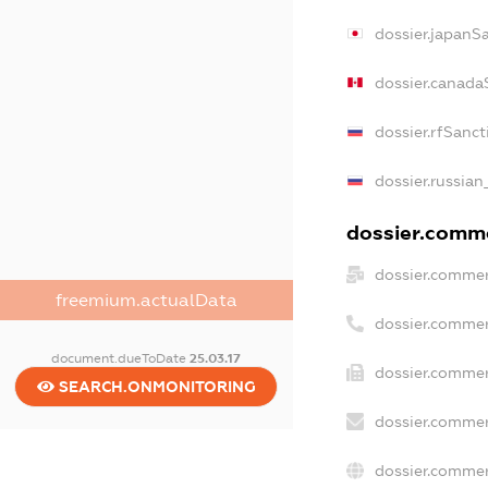
dossier.japanS
dossier.canada
dossier.rfSanct
dossier.russian
dossier.comme
dossier.commer
freemium.actualData
dossier.commer
document.dueToDate
25.03.17
dossier.commer
SEARCH.ONMONITORING
dossier.commer
dossier.commer