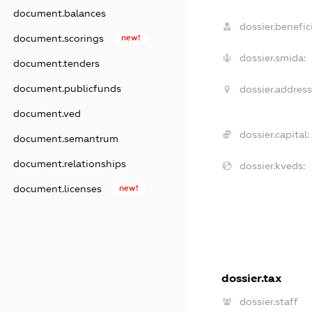
document.balances
dossier.benefici
document.scorings
new!
dossier.smida:
document.tenders
document.publicfunds
dossier.address
document.ved
dossier.capital:
document.semantrum
document.relationships
dossier.kveds:
document.licenses
new!
dossier.tax
dossier.staff