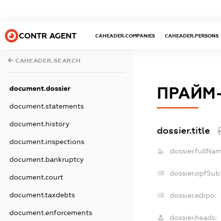
CONTR AGENT
CAHEADER.COMPANIES
CAHEADER.PERSONS
CAHEADER.SEARCH
ПРАЙМ
document.dossier
document.statements
document.history
dossier.title
document.inspections
dossier.fullNam
document.bankruptcy
dossier.opfSub
document.court
document.taxdebts
dossier.edrpo:
document.enforcements
dossier.heads: