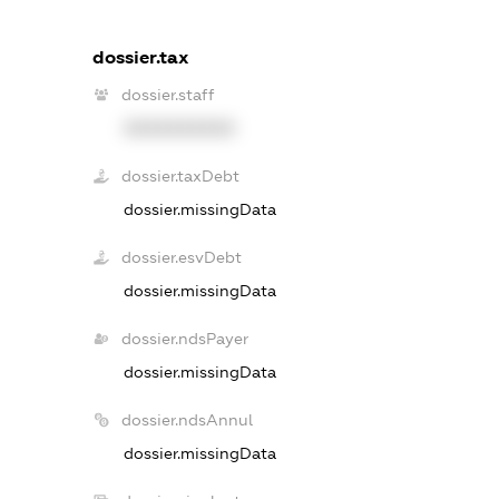
dossier.tax
dossier.staff
XXXXXXXXXX
dossier.taxDebt
dossier.missingData
dossier.esvDebt
dossier.missingData
dossier.ndsPayer
dossier.missingData
dossier.ndsAnnul
dossier.missingData