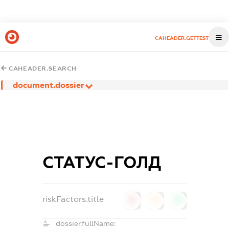
CAHEADER.GETTEST
CAHEADER.SEARCH
document.dossier
СТАТУС-ГОЛД
riskFactors.title
0
0
0
dossier.fullName: