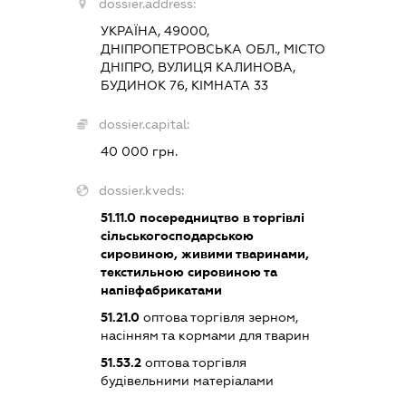
dossier.address:
УКРАЇНА, 49000,
ДНІПРОПЕТРОВСЬКА ОБЛ., МІСТО
ДНІПРО, ВУЛИЦЯ КАЛИНОВА,
БУДИНОК 76, КІМНАТА 33
dossier.capital:
40 000 грн.
dossier.kveds:
51.11.0
посередництво в торгівлі
сільськогосподарською
сировиною, живими тваринами,
текстильною сировиною та
напівфабрикатами
51.21.0
оптова торгівля зерном,
насінням та кормами для тварин
51.53.2
оптова торгівля
будівельними матеріалами