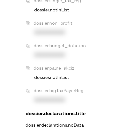
dossier.single_tax_reg
dossier.notInList
dossier.non_profit
XXXXXXXXXX
dossier.budget_dotation
XXXXXXXXXX
dossier.palne_akciz
dossier.notInList
dossier.bigTaxPayerReg
XXXXXXXXXX
dossier.declarations.title
dossier.declarations.noData