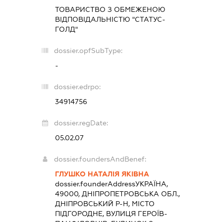
ТОВАРИСТВО З ОБМЕЖЕНОЮ
ВІДПОВІДАЛЬНІСТЮ "СТАТУС-
ГОЛД"
dossier.opfSubType:
-
dossier.edrpo:
34914756
dossier.regDate:
05.02.07
dossier.foundersAndBenef:
ГЛУШКО НАТАЛІЯ ЯКІВНА
dossier.founderAddress
УКРАЇНА,
49000, ДНІПРОПЕТРОВСЬКА ОБЛ.,
ДНІПРОВСЬКИЙ Р-Н, МІСТО
ПІДГОРОДНЕ, ВУЛИЦЯ ГЕРОЇВ-