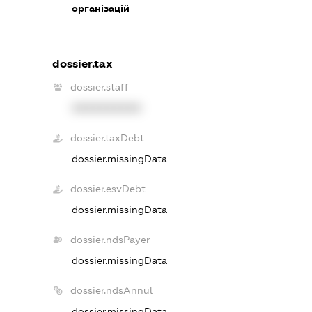
організацій
dossier.tax
dossier.staff
XXXXXXXXXX
dossier.taxDebt
dossier.missingData
dossier.esvDebt
dossier.missingData
dossier.ndsPayer
dossier.missingData
dossier.ndsAnnul
dossier.missingData