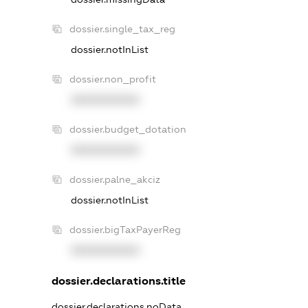
dossier.single_tax_reg
dossier.notInList
dossier.non_profit
XXXXXXXXXX
dossier.budget_dotation
XXXXXXXXXX
dossier.palne_akciz
dossier.notInList
dossier.bigTaxPayerReg
XXXXXXXXXX
dossier.declarations.title
dossier.declarations.noData