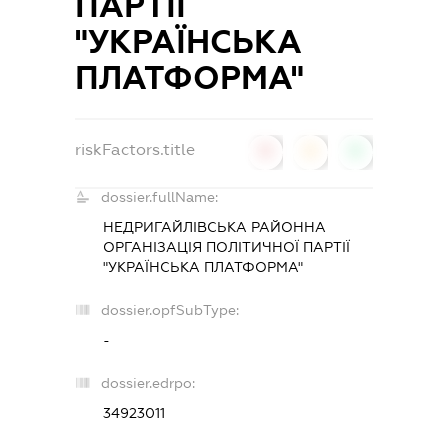
ПАРТІЇ
"УКРАЇНСЬКА
ПЛАТФОРМА"
riskFactors.title
0
0
0
dossier.fullName:
НЕДРИГАЙЛІВСЬКА РАЙОННА
ОРГАНІЗАЦІЯ ПОЛІТИЧНОЇ ПАРТІЇ
"УКРАЇНСЬКА ПЛАТФОРМА"
dossier.opfSubType:
-
dossier.edrpo:
34923011