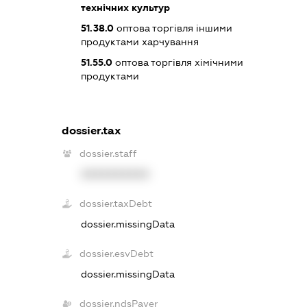
технічних культур
51.38.0
оптова торгівля іншими
продуктами харчування
51.55.0
оптова торгівля хімічними
продуктами
dossier.tax
dossier.staff
XXXXXXXXXX
dossier.taxDebt
dossier.missingData
dossier.esvDebt
dossier.missingData
dossier.ndsPayer