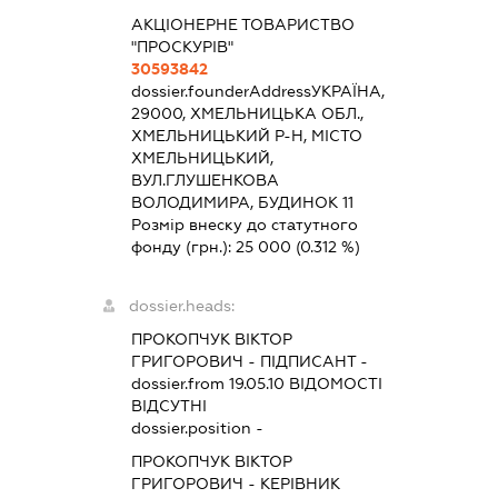
АКЦІОНЕРНЕ ТОВАРИСТВО
"ПРОСКУРІВ"
30593842
dossier.founderAddress
УКРАЇНА,
29000, ХМЕЛЬНИЦЬКА ОБЛ.,
ХМЕЛЬНИЦЬКИЙ Р-Н, МІСТО
ХМЕЛЬНИЦЬКИЙ,
ВУЛ.ГЛУШЕНКОВА
ВОЛОДИМИРА, БУДИНОК 11
Розмір внеску до статутного
фонду (грн.):
25 000
(0.312 %)
dossier.heads:
ПРОКОПЧУК ВІКТОР
ГРИГОРОВИЧ
-
ПІДПИСАНТ
-
dossier.from 19.05.10
ВІДОМОСТІ
ВІДСУТНІ
dossier.position -
ПРОКОПЧУК ВІКТОР
ГРИГОРОВИЧ
-
КЕРІВНИК