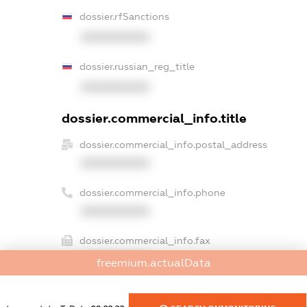
dossier.rfSanctions
XXXXXXXXXX
dossier.russian_reg_title
XXXXXXXXXX
dossier.commercial_info.title
dossier.commercial_info.postal_address
XXXXXXXXXX
dossier.commercial_info.phone
XXXXXXXXXX
dossier.commercial_info.fax
XXXXXXXXXX
freemium.actualData
dossier.commercial_info.email
XXXXXXXXXX