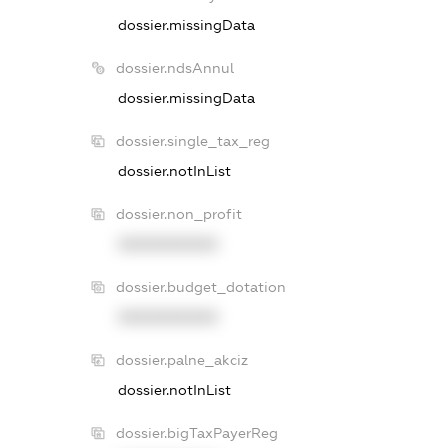
dossier.missingData
dossier.ndsAnnul
dossier.missingData
dossier.single_tax_reg
dossier.notInList
dossier.non_profit
XXXXXXXXXX
dossier.budget_dotation
XXXXXXXXXX
dossier.palne_akciz
dossier.notInList
dossier.bigTaxPayerReg