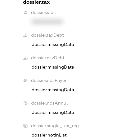
dossier.tax
dossier.staff
XXXXXXXXXX
dossier.taxDebt
dossier.missingData
dossier.esvDebt
dossier.missingData
dossier.ndsPayer
dossier.missingData
dossier.ndsAnnul
dossier.missingData
dossier.single_tax_reg
dossier.notInList