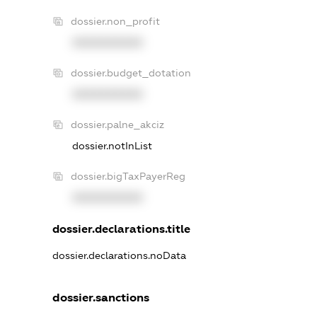
dossier.non_profit
XXXXXXXXXX
dossier.budget_dotation
XXXXXXXXXX
dossier.palne_akciz
dossier.notInList
dossier.bigTaxPayerReg
XXXXXXXXXX
dossier.declarations.title
dossier.declarations.noData
dossier.sanctions