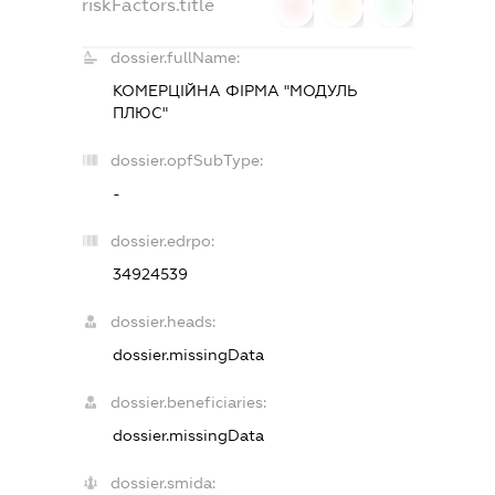
riskFactors.title
0
0
0
dossier.fullName:
КОМЕРЦІЙНА ФІРМА "МОДУЛЬ
ПЛЮС"
dossier.opfSubType:
-
dossier.edrpo:
34924539
dossier.heads:
dossier.missingData
dossier.beneficiaries:
dossier.missingData
dossier.smida: