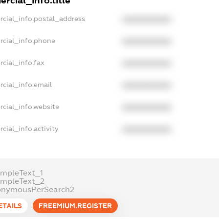
rcial_info.title
rcial_info.postal_address
XXXXXXXXXX
rcial_info.phone
XXXXXXXXXX
cial_info.fax
XXXXXXXXXX
cial_info.email
XXXXXXXXXX
rcial_info.website
XXXXXXXXXX
cial_info.activity
XXXXXXXXXX
ampleText_1
ampleText_2
onymousPerSearch2
ETAILS
FREEMIUM.REGISTER