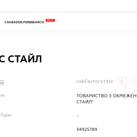
BETA
CAHEADER.PERSSEARCH
С СТАЙЛ
riskFactors.title
0
0
me:
ТОВАРИСТВО З ОБМЕЖЕН
СТАЙЛ"
bType:
-
34925789