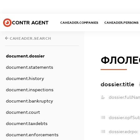
CONTR AGENT
CAHEADER.COMPANIES
CAHEADER.PERSONS
CAHEADER.SEARCH
document.dossier
ФЛОЛЕ
document.statements
document.history
dossier.title
document.inspections
dossier.fullNa
document.bankruptcy
document.court
dossier.opfSu
document.taxdebts
dossier.edrpo:
document.enforcements