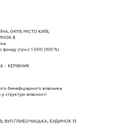
ЇНА, 04119, МІСТО КИЇВ,
ИНОК 8
їна
о фонду (грн.):
1 000
(100 %)
НА
-
КЕРІВНИК
вого бенефіціарного власника
у структурі власності
ЇВ, ВУЛ.ГЛИБОЧИЦЬКА, БУДИНОК 13