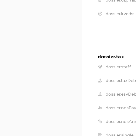
dossier.kveds:
dossier.tax
dossier.staff
dossier.taxDeb
dossier.esvDe
dossier.ndsPa
dossier.ndsAn
dossier.single