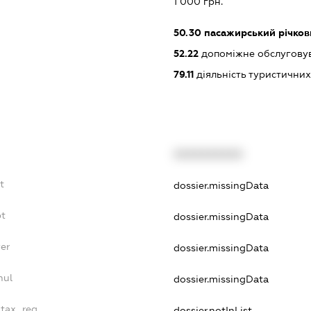
1 000 грн.
50.30
пасажирський річков
52.22
допоміжне обслуговув
79.11
діяльність туристичних
XXXXXXXXXX
t
dossier.missingData
bt
dossier.missingData
yer
dossier.missingData
nul
dossier.missingData
_tax_reg
dossier.notInList