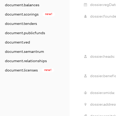
dossier.regDat
document.balances
document.scorings
new!
dossier.found
document.tenders
document.publicfunds
document.ved
document.semantrum
dossier.heads:
document.relationships
document.licenses
new!
dossier.benefic
dossier.smida:
dossier.addres
dossier.capital