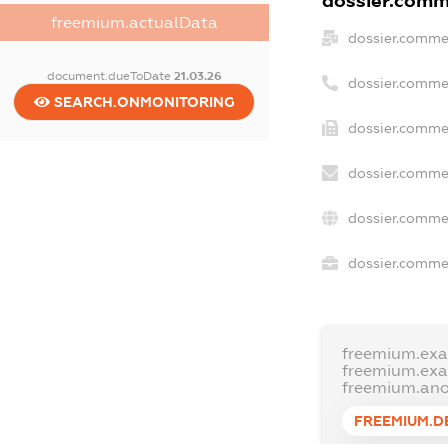
dossier.comme
freemium.actualData
dossier.comme
document.dueToDate
21.03.26
dossier.comme
SEARCH.ONMONITORING
dossier.commer
dossier.commer
dossier.comme
dossier.commer
freemium.ex
freemium.ex
freemium.an
FREEMIUM.D