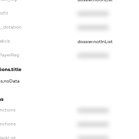
ofit
XXXXXXXXXX
t_dotation
XXXXXXXXXX
akciz
dossier.notInList
xPayerReg
XXXXXXXXXX
ions.title
ons.noData
ns
anctions
XXXXXXXXXX
anctions
XXXXXXXXXX
lackList
XXXXXXXXXX