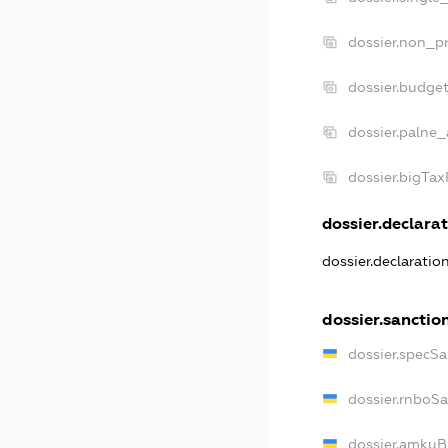
dossier.non_pr
dossier.budge
dossier.palne_
dossier.bigTa
dossier.declarat
dossier.declarati
dossier.sanctio
dossier.specS
dossier.rnboS
dossier.amkuB