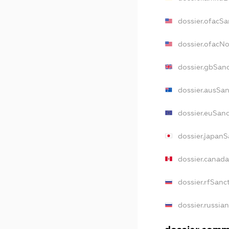
dossier.ofacSa
dossier.ofacN
dossier.gbSan
dossier.ausSa
dossier.euSan
dossier.japan
dossier.canad
dossier.rfSanc
dossier.russia