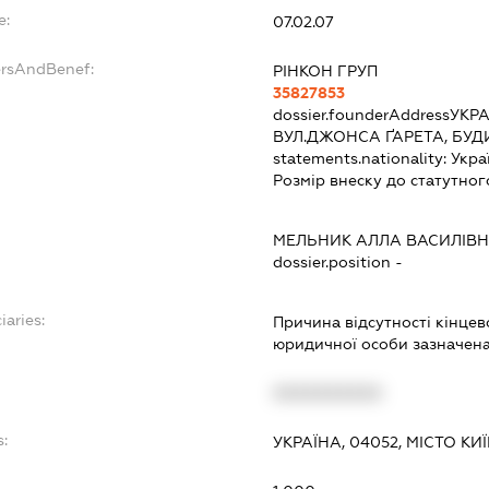
e:
07.02.07
ersAndBenef:
РІНКОН ГРУП
35827853
dossier.founderAddress
УКРА
ВУЛ.ДЖОНСА ҐАРЕТА, БУД
statements.nationality:
Укра
Розмір внеску до статутног
МЕЛЬНИК АЛЛА ВАСИЛІВ
dossier.position -
iaries:
Причина відсутності кінце
юридичної особи зазначена 
XXXXXXXXXX
s:
УКРАЇНА, 04052, МІСТО КИ
: