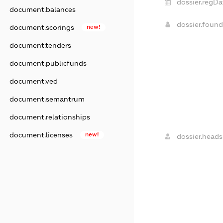
dossier.regDa
document.balances
dossier.foun
document.scorings
new!
document.tenders
document.publicfunds
document.ved
document.semantrum
document.relationships
document.licenses
new!
dossier.heads