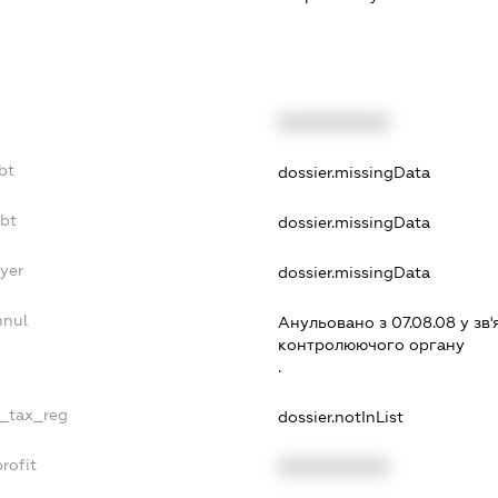
XXXXXXXXXX
bt
dossier.missingData
ebt
dossier.missingData
yer
dossier.missingData
nnul
Анульовано з 07.08.08 у зв'
контролюючого органу
.
e_tax_reg
dossier.notInList
rofit
XXXXXXXXXX