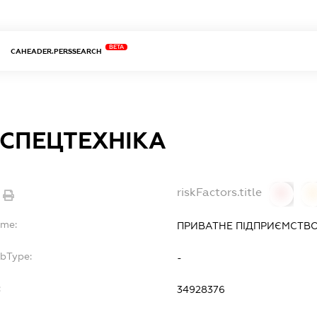
BETA
CAHEADER.PERSSEARCH
-СПЕЦТЕХНІКА
riskFactors.title
0
ame:
ПРИВАТНЕ ПІДПРИЄМСТВО
ubType:
-
:
34928376