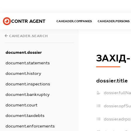
CONTR AGENT
CAHEADER.COMPANIES
CAHEADER.PERSONS
CAHEADER.SEARCH
document.dossier
ЗАХІД
document.statements
document.history
dossier.title
document.inspections
dossier.fullN
document.bankruptcy
document.court
dossier.opfS
document.taxdebts
dossier.edrpo
document.enforcements