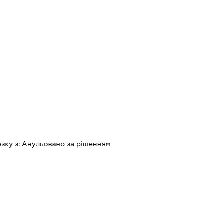
язку з:
Анульовано за рiшенням