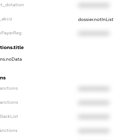
et_dotation
XXXXXXXXXX
_akciz
dossier.notInList
axPayerReg
XXXXXXXXXX
tions.title
ons.noData
ons
anctions
XXXXXXXXXX
Sanctions
XXXXXXXXXX
BlackList
XXXXXXXXXX
anctions
XXXXXXXXXX