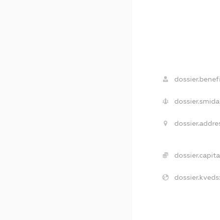
dossier.benefi
dossier.smida
dossier.addre
dossier.capita
dossier.kveds