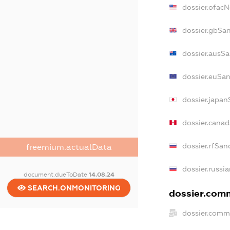
dossier.ofac
dossier.gbSa
dossier.ausSa
dossier.euSan
dossier.japan
dossier.cana
dossier.rfSan
freemium.actualData
dossier.russi
document.dueToDate
14.08.24
SEARCH.ONMONITORING
dossier.comm
dossier.comm