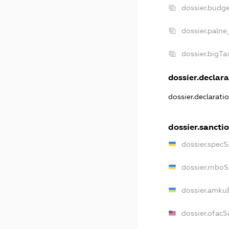
dossier.budg
dossier.palne
dossier.bigT
dossier.declara
dossier.declarati
dossier.sancti
dossier.specS
dossier.rnbo
dossier.amku
dossier.ofacS