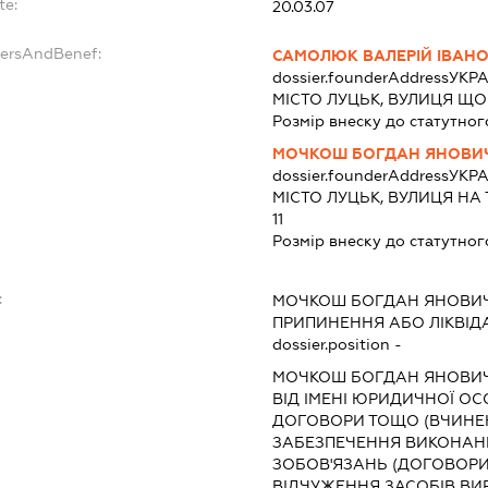
te:
20.03.07
dersAndBenef:
САМОЛЮК ВАЛЕРІЙ ІВАН
dossier.founderAddress
УКРА
МІСТО ЛУЦЬК, ВУЛИЦЯ ЩО
Розмір внеску до статутног
МОЧКОШ БОГДАН ЯНОВИ
dossier.founderAddress
УКРА
МІСТО ЛУЦЬК, ВУЛИЦЯ НА
11
Розмір внеску до статутног
:
МОЧКОШ БОГДАН ЯНОВИ
ПРИПИНЕННЯ АБО ЛІКВІД
dossier.position -
МОЧКОШ БОГДАН ЯНОВИ
ВІД ІМЕНІ ЮРИДИЧНОЇ ОС
ДОГОВОРИ ТОЩО (ВЧИНЕ
ЗАБЕЗПЕЧЕННЯ ВИКОНАН
ЗОБОВ'ЯЗАНЬ (ДОГОВОРИ З
ВІДЧУЖЕННЯ ЗАСОБІВ ВИ