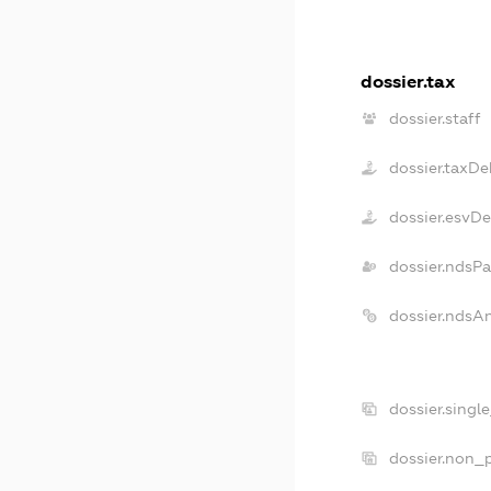
dossier.tax
dossier.staff
dossier.taxDe
dossier.esvD
dossier.ndsPa
dossier.ndsA
dossier.singl
dossier.non_p