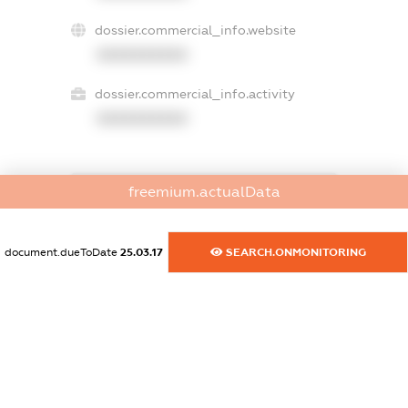
dossier.commercial_info.website
XXXXXXXXXX
dossier.commercial_info.activity
XXXXXXXXXX
freemium.actualData
freemium.exampleText_1
freemium.exampleText_2
freemium.anonymousPerSearch2
document.dueToDate
25.03.17
SEARCH.ONMONITORING
FREEMIUM.DETAILS
FREEMIUM.REGISTER