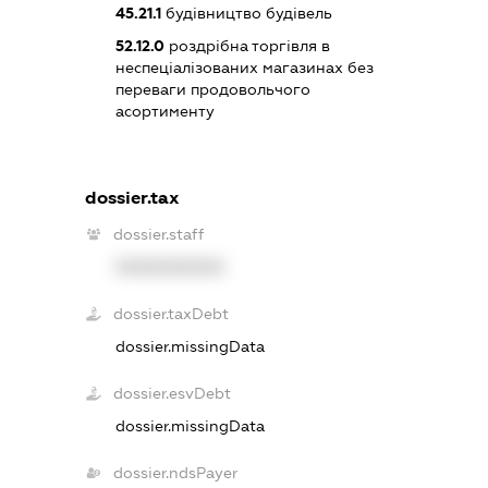
45.21.1
будівництво будівель
52.12.0
роздрібна торгівля в
неспеціалізованих магазинах без
переваги продовольчого
асортименту
dossier.tax
dossier.staff
XXXXXXXXXX
dossier.taxDebt
dossier.missingData
dossier.esvDebt
dossier.missingData
dossier.ndsPayer