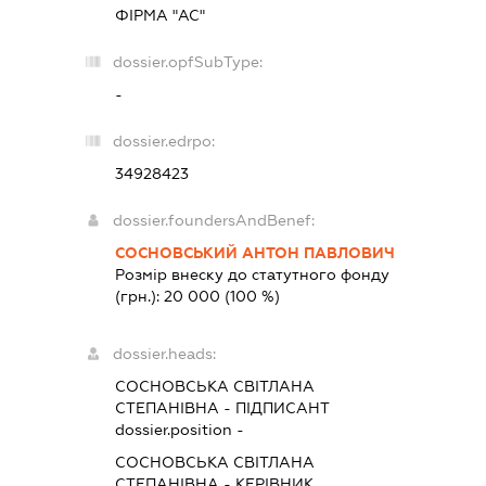
ФІРМА "АС"
dossier.opfSubType:
-
dossier.edrpo:
34928423
dossier.foundersAndBenef:
СОСНОВСЬКИЙ АНТОН ПАВЛОВИЧ
Розмір внеску до статутного фонду
(грн.):
20 000
(100 %)
dossier.heads:
СОСНОВСЬКА СВІТЛАНА
СТЕПАНІВНА
-
ПІДПИСАНТ
dossier.position -
СОСНОВСЬКА СВІТЛАНА
СТЕПАНІВНА
-
КЕРІВНИК