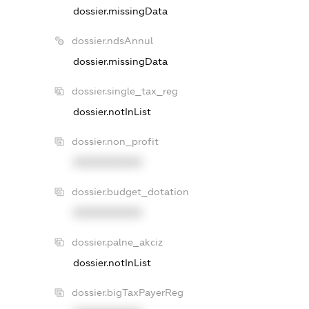
dossier.missingData
dossier.ndsAnnul
dossier.missingData
dossier.single_tax_reg
dossier.notInList
dossier.non_profit
XXXXXXXXXX
dossier.budget_dotation
XXXXXXXXXX
dossier.palne_akciz
dossier.notInList
dossier.bigTaxPayerReg