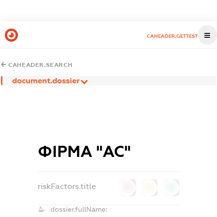
CAHEADER.GETTEST
CAHEADER.SEARCH
document.dossier
ФІРМА "АС"
riskFactors.title
0
0
0
dossier.fullName: