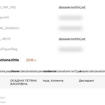
le_tax_reg
dossier.notInList
profit
XXXXXXXXXX
get_dotation
XXXXXXXXXX
e_akciz
dossier.notInList
TaxPayerReg
XXXXXXXXXX
tions.title
2018
tions.pepName
dossier.declarations.personName
dossier.declarations.relType
dossier.declaratio
ОСАДЧУК ТЕТЯНА
Інше, Алімента
Декларант
ВАСИЛІВНА
nse_1
ense_2