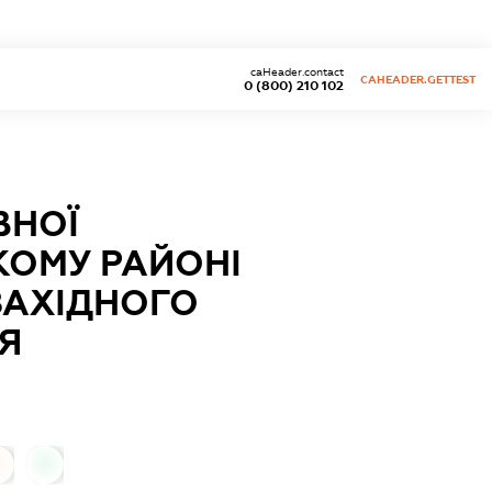
caHeader.contact
CAHEADER.GETTEST
0 (800) 210 102
ВНОЇ
КОМУ РАЙОНІ
ЗАХІДНОГО
Я
0
0