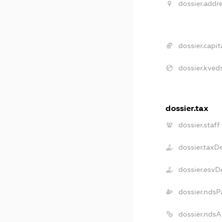
dossier.addre
dossier.capita
dossier.kveds
dossier.tax
dossier.staff
dossier.taxD
dossier.esvD
dossier.ndsP
dossier.nds