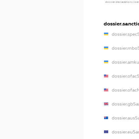
dossier.declarations.lic
dossier.sancti
dossier.spec
dossier.rnbo
dossier.amku
dossier.ofac
dossier.ofa
dossier.gbSa
dossier.ausS
dossier.euSa