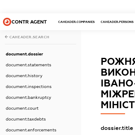
CONTR AGENT
CAHEADER.COMPANIES
CAHEADER.PERSONS
CAHEADER.SEARCH
document.dossier
РОЖНЯ
document.statements
ВИКОН
document.history
ІВАНО
document.inspections
МІЖРЕ
document.bankruptcy
МІНІС
document.court
document.taxdebts
dossier.title
document.enforcements