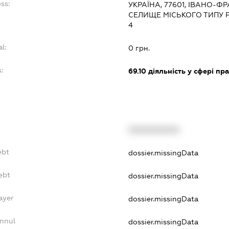
ss:
УКРАЇНА, 77601, ІВАНО-Ф
СЕЛИЩЕ МІСЬКОГО ТИПУ Р
4
l:
0 грн.
:
69.10
діяльність у сфері пр
XXXXXXXXXX
ebt
dossier.missingData
ebt
dossier.missingData
ayer
dossier.missingData
Annul
dossier.missingData