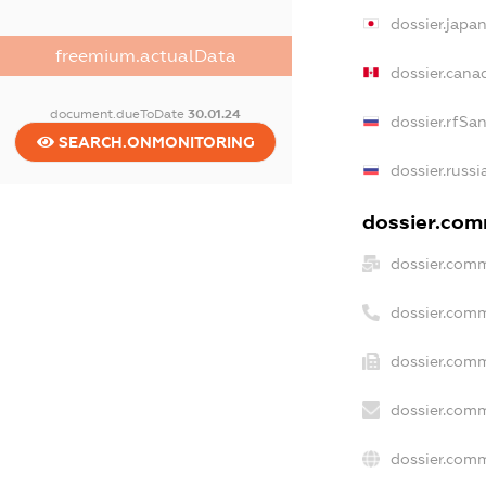
dossier.japa
freemium.actualData
dossier.cana
document.dueToDate
30.01.24
dossier.rfSa
SEARCH.ONMONITORING
dossier.russi
dossier.comm
dossier.comm
dossier.comm
dossier.comm
dossier.comm
dossier.comm