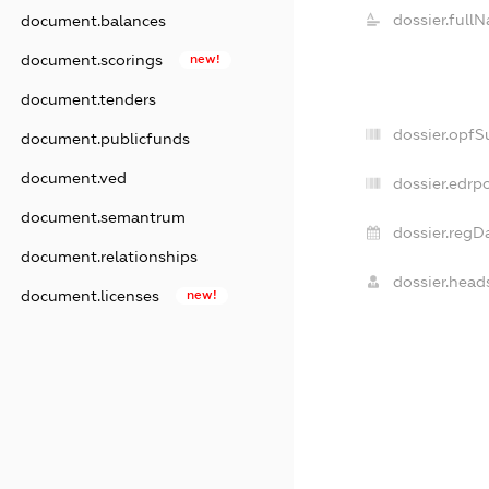
dossier.full
document.balances
document.scorings
new!
document.tenders
dossier.opfS
document.publicfunds
document.ved
dossier.edrpo
document.semantrum
dossier.regD
document.relationships
dossier.heads
document.licenses
new!