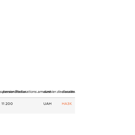
ns.personStatus
dossier.declarations.amount
dossier.declarations.currency
dossier.declarations.source
11 200
UAH
НАЗК