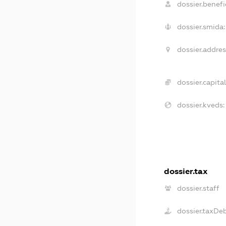
dossier.benefic
dossier.smida:
dossier.addres
dossier.capital
dossier.kveds:
dossier.tax
dossier.staff
dossier.taxDe