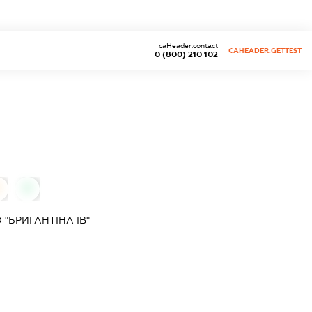
caHeader.contact
CAHEADER.GETTEST
0 (800) 210 102
0
0
"БРИГАНТІНА ІВ"