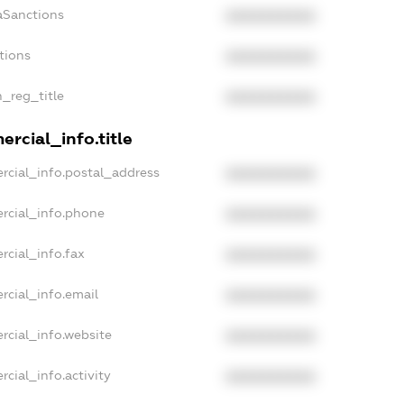
aSanctions
XXXXXXXXXX
tions
XXXXXXXXXX
n_reg_title
XXXXXXXXXX
rcial_info.title
rcial_info.postal_address
XXXXXXXXXX
rcial_info.phone
XXXXXXXXXX
rcial_info.fax
XXXXXXXXXX
rcial_info.email
XXXXXXXXXX
rcial_info.website
XXXXXXXXXX
cial_info.activity
XXXXXXXXXX