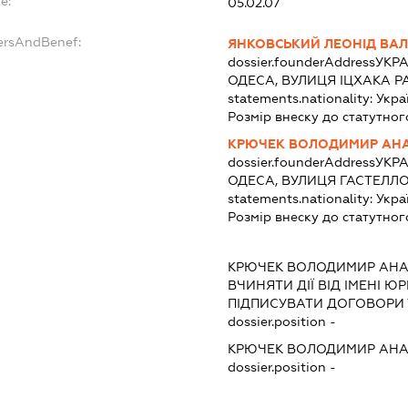
e:
05.02.07
dersAndBenef:
ЯНКОВСЬКИЙ ЛЕОНІД ВА
dossier.founderAddress
УКРА
ОДЕСА, ВУЛИЦЯ ІЦХАКА РА
statements.nationality:
Укра
Розмір внеску до статутног
КРЮЧЕК ВОЛОДИМИР АН
dossier.founderAddress
УКРА
ОДЕСА, ВУЛИЦЯ ГАСТЕЛЛО
statements.nationality:
Укра
Розмір внеску до статутног
КРЮЧЕК ВОЛОДИМИР АНА
ВЧИНЯТИ ДІЇ ВІД ІМЕНІ Ю
ПІДПИСУВАТИ ДОГОВОРИ 
dossier.position -
КРЮЧЕК ВОЛОДИМИР АНА
dossier.position -