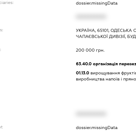
iaries:
dossier.missingData
XXXXXXXXXX
s:
УКРАЇНА, 65101, ОДЕСЬКА 
ЧАПАЄВСЬКОЇ ДИВІЗІЇ, БУ
:
200 000 грн.
63.40.0
організація переве
01.13.0
вирощування фруктів, 
виробництва напоїв і прян
XXXXXXXXXX
bt
dossier.missingData