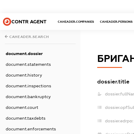
CONTR AGENT
CAHEADER.COMPANIES
CAHEADER.PERSONS
CAHEADER.SEARCH
document.dossier
БРИГАН
document.statements
document.history
dossier.title
document.inspections
dossier.fullNa
document.bankruptcy
dossier.opfSu
document.court
document.taxdebts
dossier.edrpo:
document.enforcements