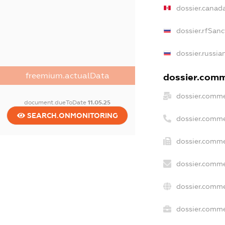
dossier.canad
dossier.rfSanc
dossier.russia
freemium.actualData
dossier.comme
dossier.comme
document.dueToDate
11.05.25
SEARCH.ONMONITORING
dossier.comme
dossier.comme
dossier.comme
dossier.comme
dossier.commer