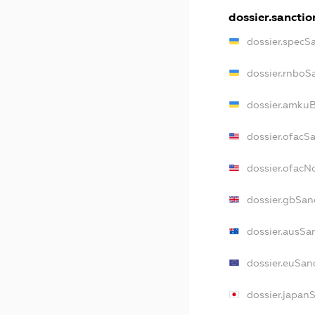
dossier.sanctio
dossier.specS
dossier.rnboS
dossier.amkuB
dossier.ofacS
dossier.ofac
dossier.gbSan
dossier.ausSa
dossier.euSan
dossier.japan