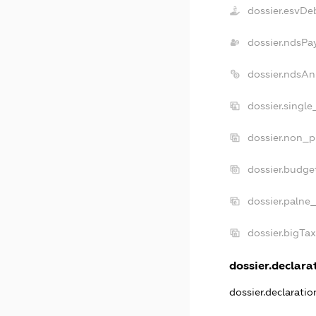
dossier.esvDe
dossier.ndsPa
dossier.ndsAn
dossier.singl
dossier.non_p
dossier.budge
dossier.palne
dossier.bigTa
dossier.declarat
dossier.declarati