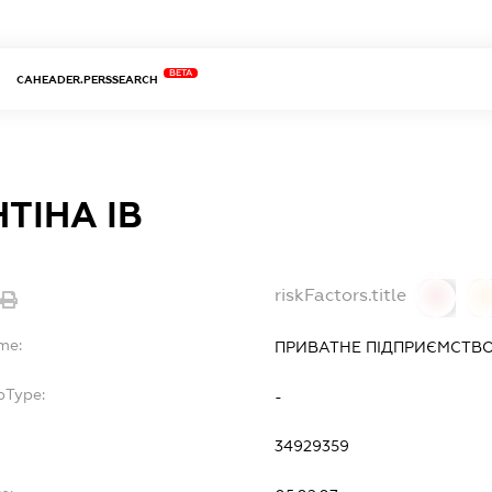
BETA
CAHEADER.PERSSEARCH
ТІНА ІВ
riskFactors.title
0
me:
ПРИВАТНЕ ПІДПРИЄМСТВО 
bType:
-
34929359