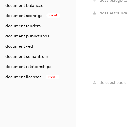
dossier.regDat
document.balances
dossier.foun
document.scorings
new!
document.tenders
document.publicfunds
document.ved
document.semantrum
document.relationships
document.licenses
new!
dossier.heads: