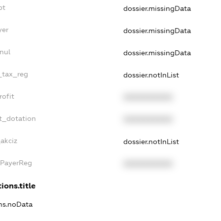
bt
dossier.missingData
yer
dossier.missingData
nul
dossier.missingData
e_tax_reg
dossier.notInList
rofit
XXXXXXXXXX
t_dotation
XXXXXXXXXX
_akciz
dossier.notInList
xPayerReg
XXXXXXXXXX
ions.title
ons.noData