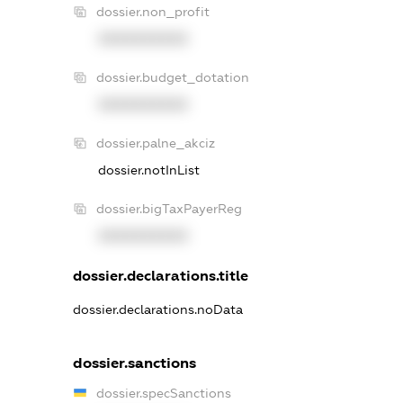
dossier.non_profit
XXXXXXXXXX
dossier.budget_dotation
XXXXXXXXXX
dossier.palne_akciz
dossier.notInList
dossier.bigTaxPayerReg
XXXXXXXXXX
dossier.declarations.title
dossier.declarations.noData
dossier.sanctions
dossier.specSanctions