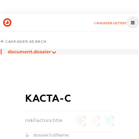
CAHEADER.GETTEST
CAHEADER.SEARCH
document.dossier
КАСТА-С
riskFactors.title
0
0
0
dossier.fullName: