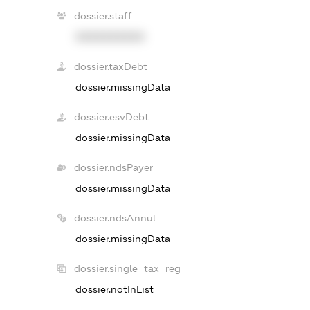
dossier.staff
XXXXXXXXXX
dossier.taxDebt
dossier.missingData
dossier.esvDebt
dossier.missingData
dossier.ndsPayer
dossier.missingData
dossier.ndsAnnul
dossier.missingData
dossier.single_tax_reg
dossier.notInList