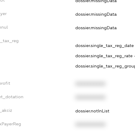
dossier.missingData
ayer
dossier.missingData
nnul
dossier.missingData
e_tax_reg
dossier.single_tax_reg_date 
dossier.single_tax_reg_rate 
dossier.single_tax_reg_grou
rofit
XXXXXXXXXX
et_dotation
XXXXXXXXXX
_akciz
dossier.notInList
axPayerReg
XXXXXXXXXX