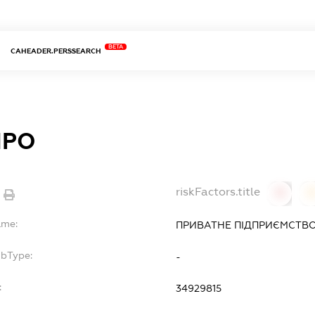
BETA
CAHEADER.PERSSEARCH
ПРО
riskFactors.title
0
ame:
ПРИВАТНЕ ПІДПРИЄМСТВО
ubType:
-
:
34929815