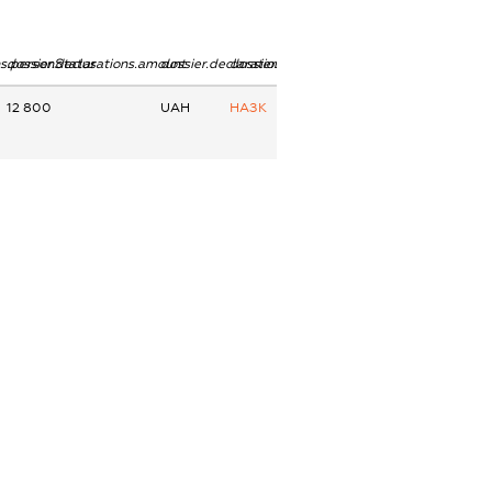
ns.personStatus
dossier.declarations.amount
dossier.declarations.currency
dossier.declarations.source
12 800
UAH
НАЗК