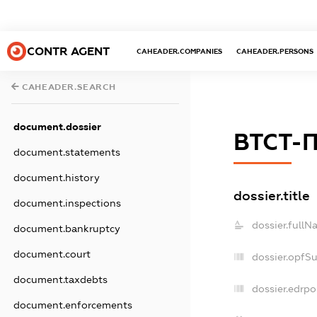
CONTR AGENT
CAHEADER.COMPANIES
CAHEADER.PERSONS
CAHEADER.SEARCH
document.dossier
ВТСТ-
document.statements
document.history
dossier.title
document.inspections
dossier.fullN
document.bankruptcy
document.court
dossier.opfS
document.taxdebts
dossier.edrpo
document.enforcements