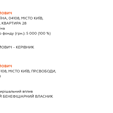
ІЙОВИЧ
ЇНА, 04108, МІСТО КИЇВ,
, КВАРТИРА 28
їна
о фонду (грн.):
5 000
(100 %)
ІЙОВИЧ
-
КЕРІВНИК
ІЙОВИЧ
4108, МІСТО КИЇВ, ПР.СВОБОДИ,
8
ирішальний вплив
Й БЕНЕФІЦІАРНИЙ ВЛАСНИК