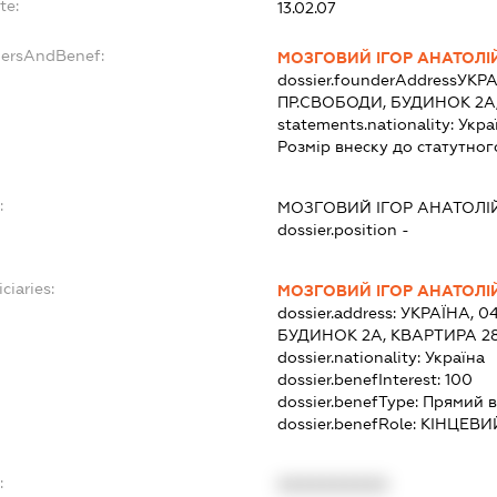
te:
13.02.07
dersAndBenef:
МОЗГОВИЙ ІГОР АНАТОЛ
dossier.founderAddress
УКРА
ПР.СВОБОДИ, БУДИНОК 2А
statements.nationality:
Укра
Розмір внеску до статутног
:
МОЗГОВИЙ ІГОР АНАТОЛ
dossier.position -
ciaries:
МОЗГОВИЙ ІГОР АНАТОЛ
dossier.address:
УКРАЇНА, 0
БУДИНОК 2А, КВАРТИРА 2
dossier.nationality:
Україна
dossier.benefInterest:
100
dossier.benefType:
Прямий в
dossier.benefRole:
КІНЦЕВИ
:
XXXXXXXXXX