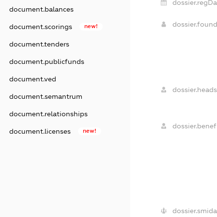
dossier.regDa
document.balances
dossier.foun
document.scorings
new!
document.tenders
document.publicfunds
document.ved
dossier.heads
document.semantrum
document.relationships
dossier.benefi
document.licenses
new!
dossier.smida