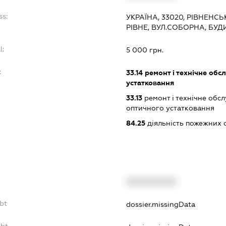
ss:
УКРАЇНА, 33020, РІВНЕНСЬ
РІВНЕ, ВУЛ.СОБОРНА, БУД
l:
5 000 грн.
:
33.14
ремонт і технічне обс
устатковання
33.13
ремонт і технічне обс
оптичного устатковання
84.25
діяльність пожежних 
XXXXXXXXXX
ebt
dossier.missingData
ebt