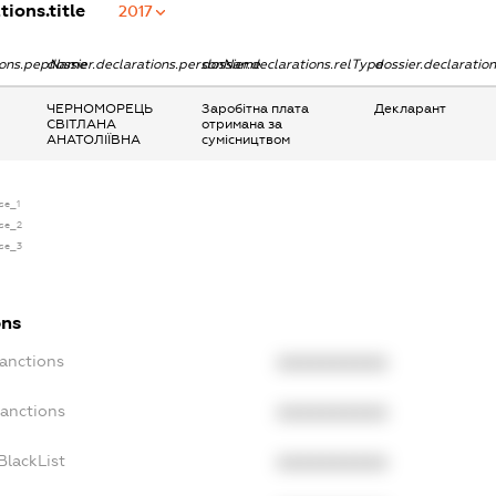
tions.title
2017
tions.pepName
dossier.declarations.personName
dossier.declarations.relType
dossier.declaratio
ЧЕРНОМОРЕЦЬ
Заробітна плата
Декларант
СВІТЛАНА
отримана за
АНАТОЛІЇВНА
сумісництвом
nse_1
nse_2
nse_3
ons
Sanctions
XXXXXXXXXX
Sanctions
XXXXXXXXXX
BlackList
XXXXXXXXXX