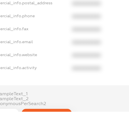
ercial_info.postal_address
XXXXXXXXXX
ercial_info.phone
XXXXXXXXXX
ercial_info.fax
XXXXXXXXXX
ercial_info.email
XXXXXXXXXX
ercial_info.website
XXXXXXXXXX
rcial_info.activity
XXXXXXXXXX
ampleText_1
xampleText_2
nonymousPerSearch2
DETAILS
FREEMIUM.REGISTER