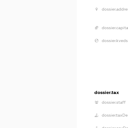
dossier.addre
dossier.capita
dossier.kveds
dossier.tax
dossier.staff
dossier.taxD
dossier.esvD