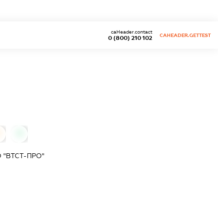
caHeader.contact
CAHEADER.GETTEST
0 (800) 210 102
0
0
 "ВТСТ-ПРО"