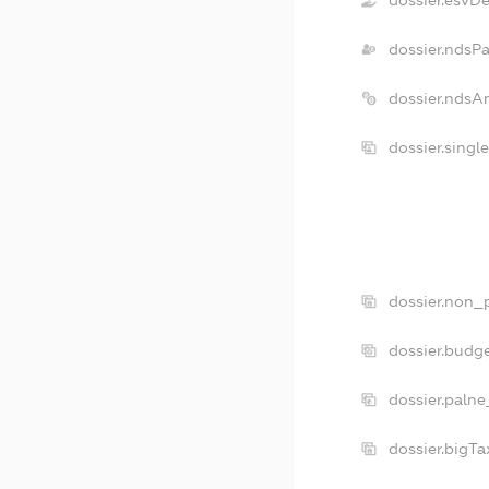
dossier.ndsP
dossier.ndsA
dossier.singl
dossier.non_p
dossier.budg
dossier.palne
dossier.bigT