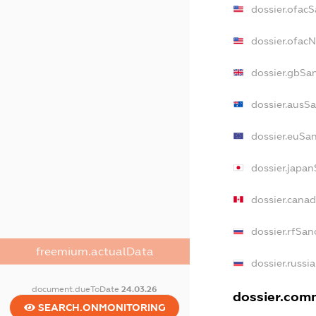
dossier.ofac
dossier.ofac
dossier.gbSa
dossier.ausS
dossier.euSa
dossier.japa
dossier.cana
dossier.rfSan
freemium.actualData
dossier.russi
document.dueToDate
24.03.26
dossier.comm
SEARCH.ONMONITORING