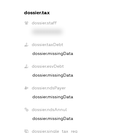
dossier.tax
dossier.staff
XXXXXXXXXX
dossier.taxDebt
dossier.missingData
dossier.esvDebt
dossier.missingData
dossier.ndsPayer
dossier.missingData
dossier.ndsAnnul
dossier.missingData
dossier.single_tax_reg