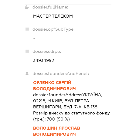
dossier.fullName:
МАСТЕР ТЕЛЕКОМ
dossier.opfSubType:
-
dossier.edrpo:
34934992
dossier.foundersAndBenef:
ОРЛЕНКО СЕРГІЙ
ВОЛОДИМИРОВИЧ
dossier.founderAddress
УКРАЇНА,
02218, М.КИЇВ, ВУЛ. ПЕТРА
ВЕРШИГОРИ, БУД. 7-А, КВ 138
Розмір внеску до статутного фонду
(грн.):
700
(50 %)
ВОЛОШИН ЯРОСЛАВ
ВОЛОДИМИРОВИЧ