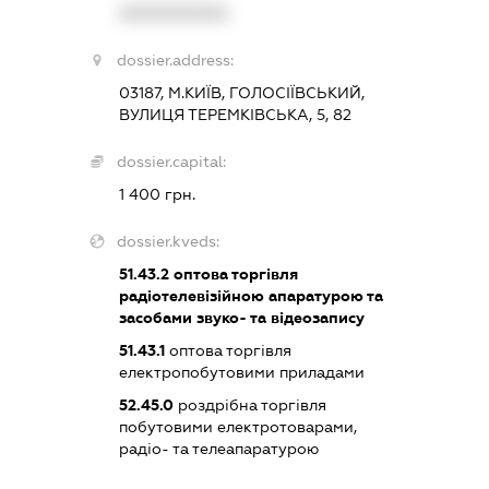
XXXXXXXXXX
dossier.address:
03187, М.КИЇВ, ГОЛОСІЇВСЬКИЙ,
ВУЛИЦЯ ТЕРЕМКІВСЬКА, 5, 82
dossier.capital:
1 400 грн.
dossier.kveds:
51.43.2
оптова торгівля
радіотелевізійною апаратурою та
засобами звуко- та відеозапису
51.43.1
оптова торгівля
електропобутовими приладами
52.45.0
роздрібна торгівля
побутовими електротоварами,
радіо- та телеапаратурою