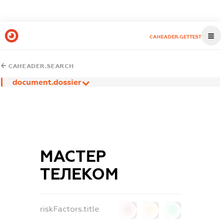
CAHEADER.GETTEST
CAHEADER.SEARCH
document.dossier
МАСТЕР
ТЕЛЕКОМ
riskFactors.title
0
0
0