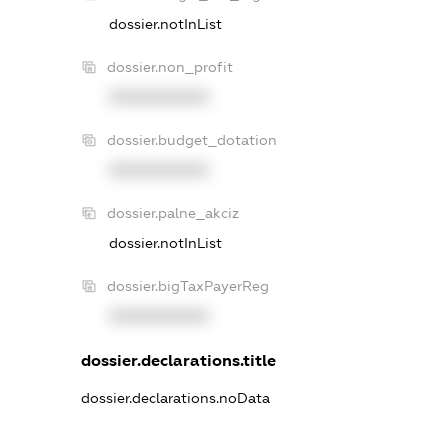
dossier.notInList
dossier.non_profit
XXXXXXXXXX
dossier.budget_dotation
XXXXXXXXXX
dossier.palne_akciz
dossier.notInList
dossier.bigTaxPayerReg
XXXXXXXXXX
dossier.declarations.title
dossier.declarations.noData