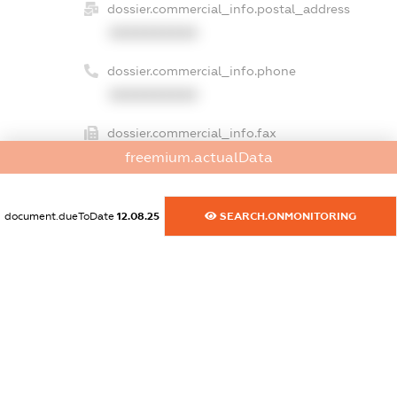
dossier.commercial_info.postal_address
XXXXXXXXXX
dossier.commercial_info.phone
XXXXXXXXXX
dossier.commercial_info.fax
XXXXXXXXXX
freemium.actualData
dossier.commercial_info.email
document.dueToDate
12.08.25
SEARCH.ONMONITORING
XXXXXXXXXX
dossier.commercial_info.website
XXXXXXXXXX
dossier.commercial_info.activity
XXXXXXXXXX