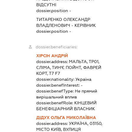
ВІДСУТНІ
dossier.position -
ТИТАРЕНКО ОЛЕКСАНДР
ВЛАДЛЕНОВИЧ
-
КЕРІВНИК
dossier.position -
dossier.beneficiaries:
ХІРСІН АНДРІЙ
dossier.address:
МАЛЬТА, ТР01,
СЛІМА, ТИН'Є ПОЙНТ, ФАВРЕЙ
КОРТ, Т7 F7
dossier.nationality:
Україна
dossier.benefInterest:
-
dossier.benefType:
Не прямий
вирішальний вплив
dossier.benefRole:
КІНЦЕВИЙ
БЕНЕФІЦІАРНИЙ ВЛАСНИК
ДІДУХ ОЛЬГА МИКОЛАЇВНА
dossier.address:
УКРАЇНА, 03150,
МІСТО КИЇВ, ВУЛИЦЯ