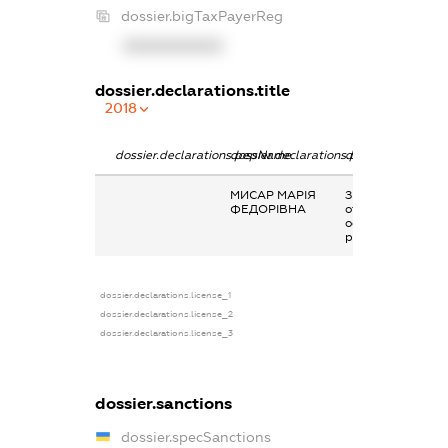
dossier.bigTaxPayerReg
XXXXXXXXXX
dossier.declarations.title
2018
dossier.declarations.pepName
dossier.declarations.personName
dossier.declarati
МИСАР МАРІЯ
Заробітна плата
ФЕДОРІВНА
отримана за
основним місцем
роботи
dossier.declarations.license_1
dossier.declarations.license_2
dossier.declarations.license_3
dossier.sanctions
dossier.specSanctions