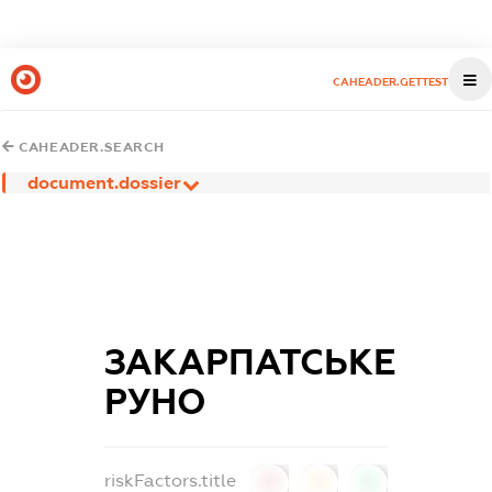
CAHEADER.GETTEST
CAHEADER.SEARCH
document.dossier
ЗАКАРПАТСЬКЕ
РУНО
riskFactors.title
0
0
0