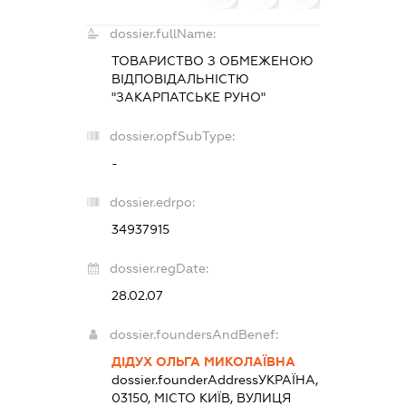
dossier.fullName:
ТОВАРИСТВО З ОБМЕЖЕНОЮ
ВІДПОВІДАЛЬНІСТЮ
"ЗАКАРПАТСЬКЕ РУНО"
dossier.opfSubType:
-
dossier.edrpo:
34937915
dossier.regDate:
28.02.07
dossier.foundersAndBenef:
ДІДУХ ОЛЬГА МИКОЛАЇВНА
dossier.founderAddress
УКРАЇНА,
03150, МІСТО КИЇВ, ВУЛИЦЯ