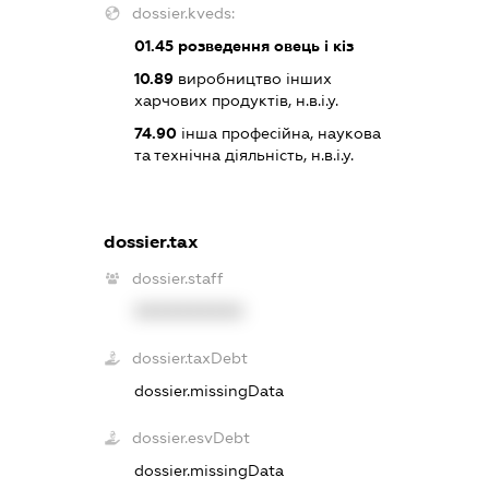
dossier.kveds:
01.45
розведення овець і кіз
10.89
виробництво інших
харчових продуктів, н.в.і.у.
74.90
інша професійна, наукова
та технічна діяльність, н.в.і.у.
dossier.tax
dossier.staff
XXXXXXXXXX
dossier.taxDebt
dossier.missingData
dossier.esvDebt
dossier.missingData