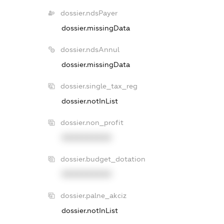
dossier.ndsPayer
dossier.missingData
dossier.ndsAnnul
dossier.missingData
dossier.single_tax_reg
dossier.notInList
dossier.non_profit
XXXXXXXXXX
dossier.budget_dotation
XXXXXXXXXX
dossier.palne_akciz
dossier.notInList