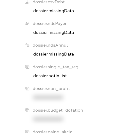
dossier.esvDebt
dossier.missingData
dossier.ndsPayer
dossier.missingData
dossier.ndsAnnul
dossier.missingData
dossier.single_tax_reg
dossier.notInList
dossier.non_profit
XXXXXXXXXX
dossier.budget_dotation
XXXXXXXXXX
dossier.palne_akciz