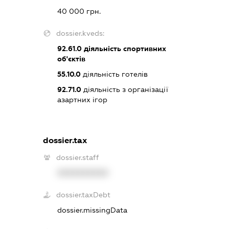
40 000 грн.
dossier.kveds:
92.61.0
діяльність спортивних
об'єктів
55.10.0
діяльність готелів
92.71.0
діяльність з організації
азартних ігор
dossier.tax
dossier.staff
XXXXXXXXXX
dossier.taxDebt
dossier.missingData