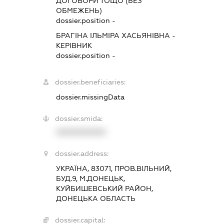
ДОГОВОРИ ТОЩО (БЕЗ
ОБМЕЖЕНЬ)
dossier.position -
БРАГІНА ІЛЬМІРА ХАСЬЯНІВНА
-
КЕРІВНИК
dossier.position -
dossier.beneficiaries:
dossier.missingData
dossier.smida:
XXXXXXXXXX
dossier.address:
УКРАЇНА, 83071, ПРОВ.ВІЛЬНИЙ,
БУД.9, М.ДОНЕЦЬК,
КУЙБИШЕВСЬКИЙ РАЙОН,
ДОНЕЦЬКА ОБЛАСТЬ
dossier.capital: