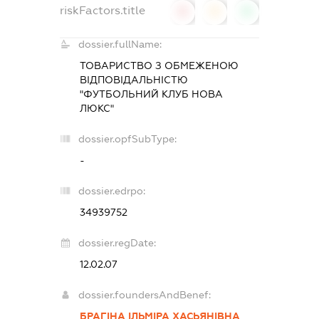
riskFactors.title
0
0
0
dossier.fullName:
ТОВАРИСТВО З ОБМЕЖЕНОЮ
ВІДПОВІДАЛЬНІСТЮ
"ФУТБОЛЬНИЙ КЛУБ НОВА
ЛЮКС"
dossier.opfSubType:
-
dossier.edrpo:
34939752
dossier.regDate:
12.02.07
dossier.foundersAndBenef:
БРАГІНА ІЛЬМІРА ХАСЬЯНІВНА