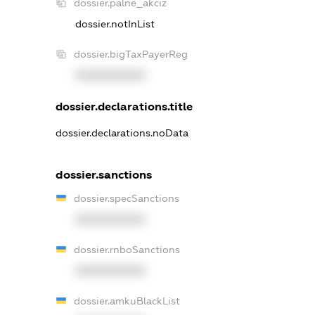
dossier.palne_akciz
dossier.notInList
dossier.bigTaxPayerReg
XXXXXXXXXX
dossier.declarations.title
dossier.declarations.noData
dossier.sanctions
dossier.specSanctions
XXXXXXXXXX
dossier.rnboSanctions
XXXXXXXXXX
dossier.amkuBlackList