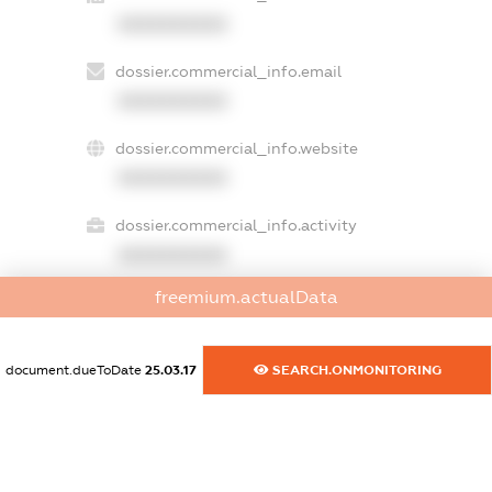
XXXXXXXXXX
dossier.commercial_info.email
XXXXXXXXXX
dossier.commercial_info.website
XXXXXXXXXX
dossier.commercial_info.activity
XXXXXXXXXX
freemium.actualData
freemium.exampleText_1
freemium.exampleText_2
document.dueToDate
25.03.17
SEARCH.ONMONITORING
freemium.anonymousPerSearch2
FREEMIUM.DETAILS
FREEMIUM.REGISTER