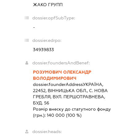
ЖАКО ГРУПП
dossier.opfSubType:
-
dossier.edrpo:
34939833
dossier.foundersAndBenef:
РОЗУМОВИЧ ОЛЕКСАНДР
ВОЛОДИМИРОВИЧ
dossier.founderAddress
УКРАЇНА,
22452, ВIННИЦЬКА ОБЛ., С. НОВА
ГРЕБЛЯ, ВУЛ. ПЕРШОТРАВНЕВА,
БУД. 56
Розмір внеску до статутного фонду
(грн.):
140 000
(100 %)
dossier.heads: