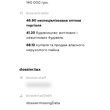
140 000 грн.
dossier.kveds:
46.90
неспеціалізована оптова
торгівля
41.20
будівництво житлових і
нежитлових будівель
68.10
купівля та продаж власного
нерухомого майна
dossier.tax
dossier.staff
XXXXXXXXXX
dossier.taxDebt
dossier.missingData