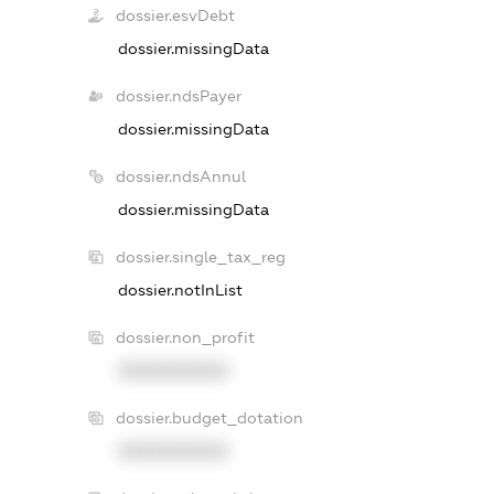
dossier.esvDebt
dossier.missingData
dossier.ndsPayer
dossier.missingData
dossier.ndsAnnul
dossier.missingData
dossier.single_tax_reg
dossier.notInList
dossier.non_profit
XXXXXXXXXX
dossier.budget_dotation
XXXXXXXXXX