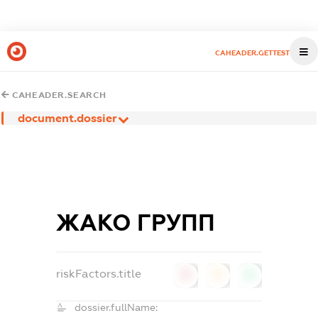
CAHEADER.GETTEST
CAHEADER.SEARCH
document.dossier
ЖАКО ГРУПП
riskFactors.title
0
0
0
dossier.fullName: