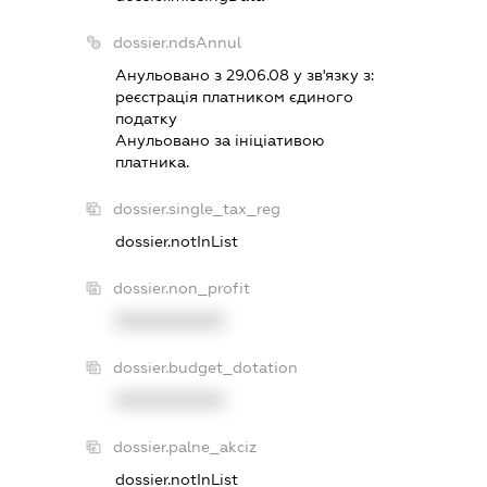
dossier.ndsAnnul
Анульовано з 29.06.08 у зв'язку з:
реєстрацiя платником єдиного
податку
Анульовано за iнiцiативою
платника.
dossier.single_tax_reg
dossier.notInList
dossier.non_profit
XXXXXXXXXX
dossier.budget_dotation
XXXXXXXXXX
dossier.palne_akciz
dossier.notInList