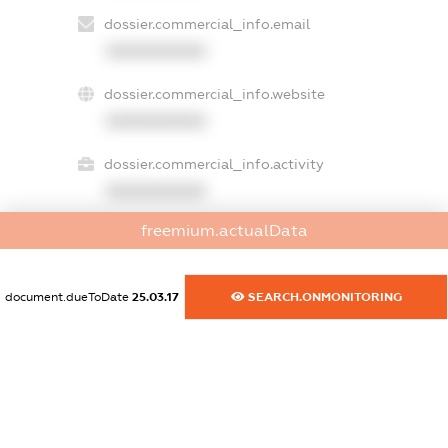
dossier.commercial_info.email
XXXXXXXXXX
dossier.commercial_info.website
XXXXXXXXXX
dossier.commercial_info.activity
XXXXXXXXXX
freemium.actualData
freemium.exampleText_1
freemium.exampleText_2
document.dueToDate
25.03.17
SEARCH.ONMONITORING
freemium.anonymousPerSearch2
FREEMIUM.DETAILS
FREEMIUM.REGISTER