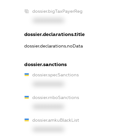
dossier.bigTaxPayerReg
XXXXXXXXXX
dossier.declarations.title
dossier.declarations.noData
dossier.sanctions
dossier.specSanctions
XXXXXXXXXX
dossier.rnboSanctions
XXXXXXXXXX
dossier.amkuBlackList
XXXXXXXXXX