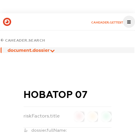
CAHEADER.GETTEST
CAHEADER.SEARCH
document.dossier
НОВАТОР 07
riskFactors.title
0
0
0
dossier.fullName: