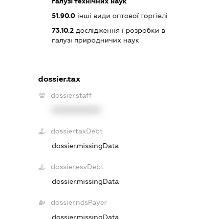
галузі технічних наук
51.90.0
інші види оптової торгівлі
73.10.2
дослідження і розробки в
галузі природничих наук
dossier.tax
dossier.staff
XXXXXXXXXX
dossier.taxDebt
dossier.missingData
dossier.esvDebt
dossier.missingData
dossier.ndsPayer
dossier.missingData