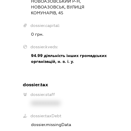
НОВОАЗОВСЬКИЙ Р-Н,
НОВОАЗОВСЬК, ВУЛИЦЯ
КОМУНАРІВ, 45
dossier.capital:
0 грн.
dossier.kveds:
94.99
діяльність інших громадських
організацій, н. в. і. у.
dossier.tax
dossier.staff
XXXXXXXXXX
dossier.taxDebt
dossier.missingData