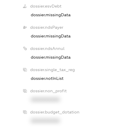
dossier.esvDebt
dossier.missingData
dossier.ndsPayer
dossier.missingData
dossier.ndsAnnul
dossier.missingData
dossier.single_tax_reg
dossier.notInList
dossier.non_profit
XXXXXXXXXX
dossier.budget_dotation
XXXXXXXXXX