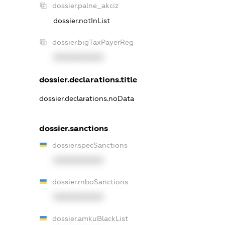
dossier.palne_akciz
dossier.notInList
dossier.bigTaxPayerReg
XXXXXXXXXX
dossier.declarations.title
dossier.declarations.noData
dossier.sanctions
dossier.specSanctions
XXXXXXXXXX
dossier.rnboSanctions
XXXXXXXXXX
dossier.amkuBlackList