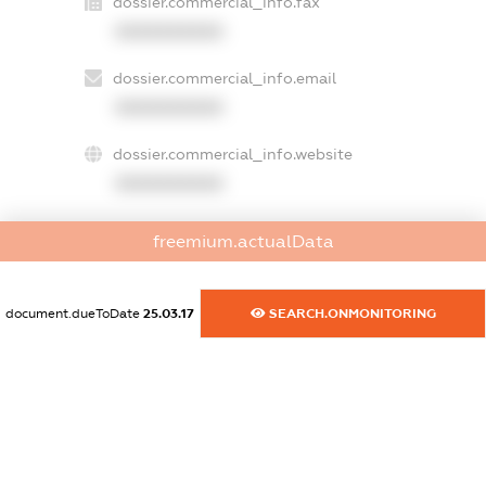
dossier.commercial_info.fax
XXXXXXXXXX
dossier.commercial_info.email
XXXXXXXXXX
dossier.commercial_info.website
XXXXXXXXXX
dossier.commercial_info.activity
freemium.actualData
XXXXXXXXXX
document.dueToDate
25.03.17
SEARCH.ONMONITORING
freemium.exampleText_1
freemium.exampleText_2
freemium.anonymousPerSearch2
FREEMIUM.DETAILS
FREEMIUM.REGISTER