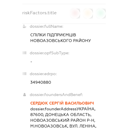
riskFactors.title
0
0
0
dossier.fullName:
СПІЛКИ ПІДПРИЄМЦІВ
НОВОАЗОВСЬКОГО РАЙОНУ
dossier.opfSubType:
-
dossier.edrpo:
34940880
dossier.foundersAndBenef:
СЕРДЮК СЕРГІЙ ВАСИЛЬОВИЧ
dossier.founderAddress
УКРАЇНА,
87600, ДОНЕЦЬКА ОБЛАСТЬ,
НОВОАЗОВСЬКИЙ РАЙОН Р-Н,
М.НОВОАЗОВСЬК, ВУЛ. ЛЕНІНА,