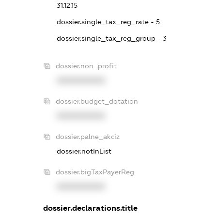
31.12.15
dossier.single_tax_reg_rate - 5
dossier.single_tax_reg_group - 3
dossier.non_profit
XXXXXXXXXX
dossier.budget_dotation
XXXXXXXXXX
dossier.palne_akciz
dossier.notInList
dossier.bigTaxPayerReg
XXXXXXXXXX
dossier.declarations.title