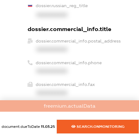
dossier.russian_reg_title
XXXXXXXXXX
dossier.commercial_info.title
dossier.commercial_info.postal_address
XXXXXXXXXX
dossier.commercial_info.phone
XXXXXXXXXX
dossier.commercial_info.fax
XXXXXXXXXX
freemium.actualData
dossier.commercial_info.email
XXXXXXXXXX
document.dueToDate
11.03.25
SEARCH.ONMONITORING
dossier.commercial_info.website
XXXXXXXXXX