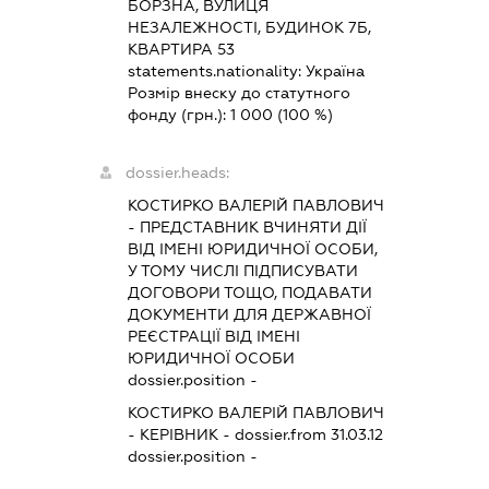
БОРЗНА, ВУЛИЦЯ
НЕЗАЛЕЖНОСТІ, БУДИНОК 7Б,
КВАРТИРА 53
statements.nationality:
Україна
Розмір внеску до статутного
фонду (грн.):
1 000
(100 %)
dossier.heads:
КОСТИРКО ВАЛЕРІЙ ПАВЛОВИЧ
-
ПРЕДСТАВНИК
ВЧИНЯТИ ДІЇ
ВІД ІМЕНІ ЮРИДИЧНОЇ ОСОБИ,
У ТОМУ ЧИСЛІ ПІДПИСУВАТИ
ДОГОВОРИ ТОЩО, ПОДАВАТИ
ДОКУМЕНТИ ДЛЯ ДЕРЖАВНОЇ
РЕЄСТРАЦІЇ ВІД ІМЕНІ
ЮРИДИЧНОЇ ОСОБИ
dossier.position -
КОСТИРКО ВАЛЕРІЙ ПАВЛОВИЧ
-
КЕРІВНИК
- dossier.from 31.03.12
dossier.position -