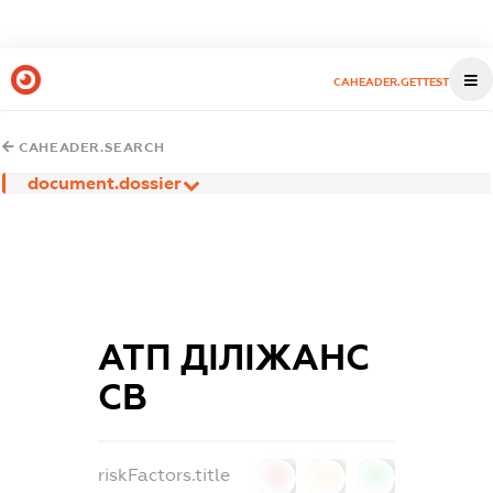
CAHEADER.GETTEST
CAHEADER.SEARCH
document.dossier
АТП ДІЛІЖАНС
СВ
riskFactors.title
0
0
0