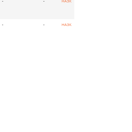
-
-
НАЗК
-
-
НАЗК