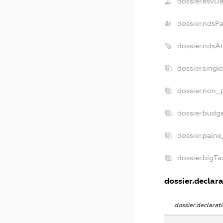
dossier.esvD
dossier.ndsP
dossier.ndsA
dossier.singl
dossier.non_p
dossier.budg
dossier.palne
dossier.bigT
dossier.declara
dossier.declara