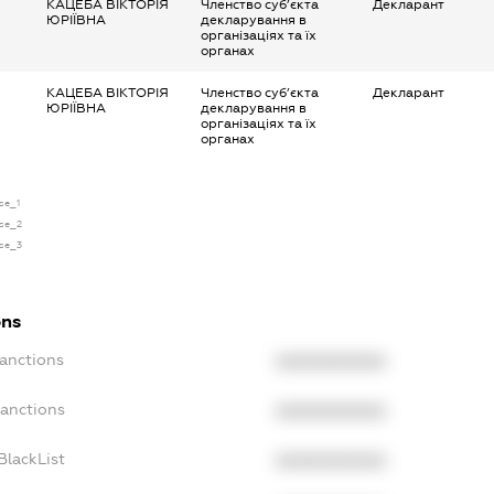
КАЦЕБА ВІКТОРІЯ
Членство суб’єкта
Декларант
ЮРІЇВНА
декларування в
організаціях та їх
органах
КАЦЕБА ВІКТОРІЯ
Членство суб’єкта
Декларант
ЮРІЇВНА
декларування в
організаціях та їх
органах
nse_1
nse_2
nse_3
ons
Sanctions
XXXXXXXXXX
Sanctions
XXXXXXXXXX
BlackList
XXXXXXXXXX