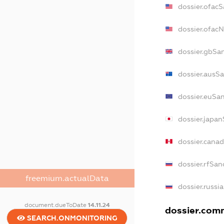
dossier.ofac
dossier.ofac
dossier.gbSa
dossier.ausS
dossier.euSa
dossier.japa
dossier.cana
dossier.rfSan
freemium.actualData
dossier.russi
document.dueToDate
14.11.24
dossier.comm
SEARCH.ONMONITORING