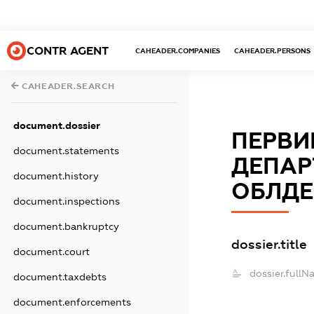
CONTR AGENT
CAHEADER.COMPANIES
CAHEADER.PERSONS
CAHEADER.SEARCH
document.dossier
ПЕРВИ
document.statements
ДЕПАР
document.history
ОБЛДЕ
document.inspections
document.bankruptcy
dossier.title
document.court
dossier.fullN
document.taxdebts
document.enforcements