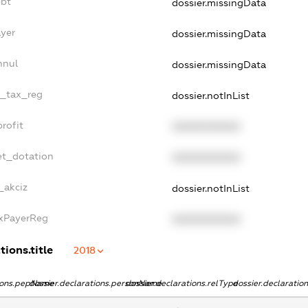
ebt
dossier.missingData
ayer
dossier.missingData
nnul
dossier.missingData
e_tax_reg
dossier.notInList
rofit
XXXXXXXXXX
et_dotation
XXXXXXXXXX
_akciz
dossier.notInList
axPayerReg
XXXXXXXXXX
tions.title
2018
tions.pepName
dossier.declarations.personName
dossier.declarations.relType
dossier.declaratio