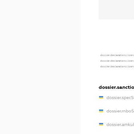
dossier.declarations.lice
dossier.declarations.lice
dossier.declarations.lice
dossier.sancti
dossier.spec
dossier.rnbo
dossier.amku