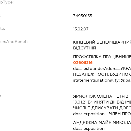
ubType:
-
:
34950155
te:
15.02.07
dersAndBenef:
КІНЦЕВИЙ БЕНЕФІЦІАРНИ
ВІДСУТНІЙ
ПРОФСПІЛКА ПРАЦІВНИКІВ
02605316
dossier.founderAddress
УКРА
НЕЗАЛЕЖНОСТІ, БУДИНОК
statements.nationality:
Укра
:
ЯРМОЛЮК ОЛЕНА ПЕТРІВ
19.01.21
ВЧИНЯТИ ДІЇ ВІД І
ЧИСЛІ ПІДПИСУВАТИ ДОГО
dossier.position - ЧЛЕН 
АНДРЄЄВА МАЙЯ МИКОЛА
dossier.position -