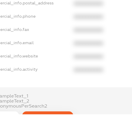
ercial_info.postal_address
XXXXXXXXXX
ercial_info.phone
XXXXXXXXXX
ercial_info.fax
XXXXXXXXXX
ercial_info.email
XXXXXXXXXX
ercial_info.website
XXXXXXXXXX
rcial_info.activity
XXXXXXXXXX
ampleText_1
xampleText_2
nonymousPerSearch2
DETAILS
FREEMIUM.REGISTER