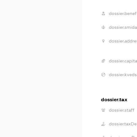
dossier.benefi
dossier.smida
dossier.addre
dossier.capita
dossier.kveds
dossier.tax
dossier.staff
dossier.taxD