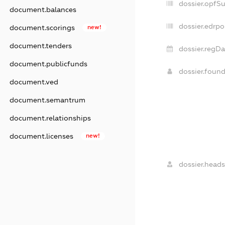
dossier.opfS
document.balances
dossier.edrpo
document.scorings
new!
document.tenders
dossier.regDa
document.publicfunds
dossier.foun
document.ved
document.semantrum
document.relationships
document.licenses
new!
dossier.heads