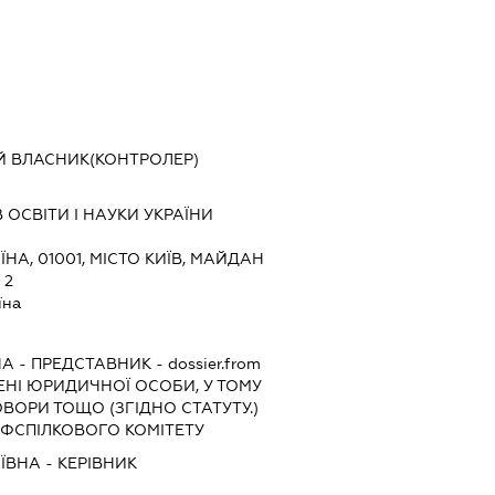
Й ВЛАСНИК(КОНТРОЛЕР)
 ОСВІТИ І НАУКИ УКРАЇНИ
ЇНА, 01001, МІСТО КИЇВ, МАЙДАН
 2
їна
НА
-
ПРЕДСТАВНИК
- dossier.from
МЕНІ ЮРИДИЧНОЇ ОСОБИ, У ТОМУ
ВОРИ ТОЩО (ЗГІДНО СТАТУТУ.)
ПРОФСПІЛКОВОГО КОМІТЕТУ
ЇВНА
-
КЕРІВНИК