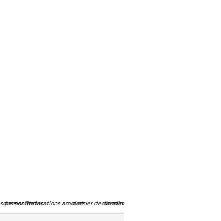
ns.personStatus
dossier.declarations.amount
dossier.declarations.currency
dossier.declarations.source