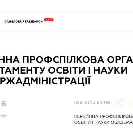
BETA
CAHEADER.PERSSEARCH
ННА ПРОФСПІЛКОВА ОРГА
ТАМЕНТУ ОСВІТИ І НАУКИ
РЖАДМІНІСТРАЦІЇ
riskFactors.title
0
ame:
ПЕРВИННА ПРОФСПІЛКОВА
ОСВІТИ І НАУКИ ОБЛДЕРЖ