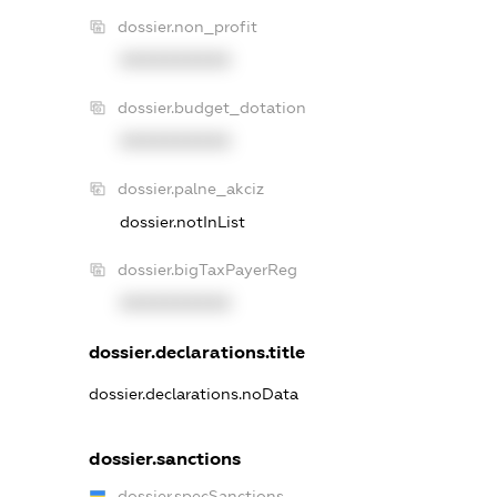
dossier.non_profit
XXXXXXXXXX
dossier.budget_dotation
XXXXXXXXXX
dossier.palne_akciz
dossier.notInList
dossier.bigTaxPayerReg
XXXXXXXXXX
dossier.declarations.title
dossier.declarations.noData
dossier.sanctions
dossier.specSanctions