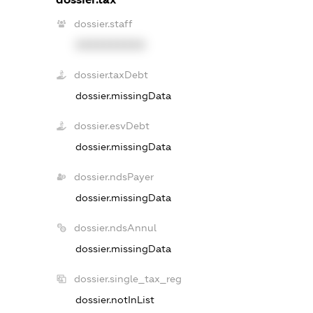
dossier.staff
XXXXXXXXXX
dossier.taxDebt
dossier.missingData
dossier.esvDebt
dossier.missingData
dossier.ndsPayer
dossier.missingData
dossier.ndsAnnul
dossier.missingData
dossier.single_tax_reg
dossier.notInList