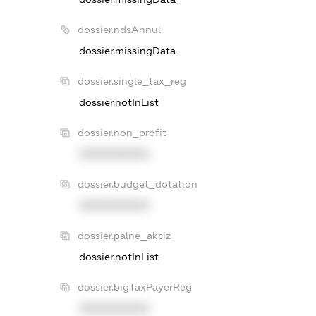
dossier.ndsAnnul
dossier.missingData
dossier.single_tax_reg
dossier.notInList
dossier.non_profit
XXXXXXXXXX
dossier.budget_dotation
XXXXXXXXXX
dossier.palne_akciz
dossier.notInList
dossier.bigTaxPayerReg
XXXXXXXXXX