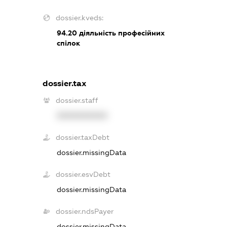
dossier.kveds:
94.20
діяльність професійних
спілок
dossier.tax
dossier.staff
XXXXXXXXXX
dossier.taxDebt
dossier.missingData
dossier.esvDebt
dossier.missingData
dossier.ndsPayer
dossier.missingData