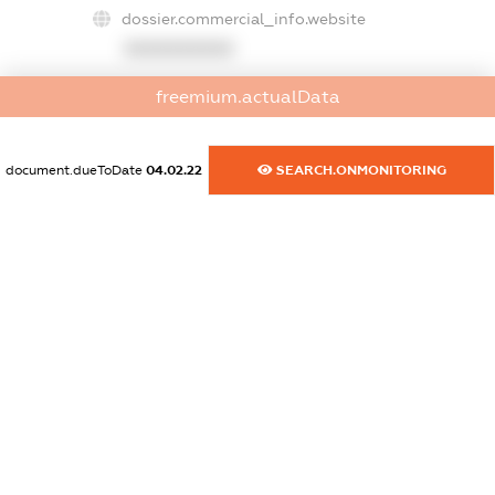
dossier.commercial_info.website
XXXXXXXXXX
dossier.commercial_info.activity
freemium.actualData
XXXXXXXXXX
document.dueToDate
04.02.22
SEARCH.ONMONITORING
freemium.exampleText_1
freemium.exampleText_2
freemium.anonymousPerSearch2
FREEMIUM.DETAILS
FREEMIUM.REGISTER