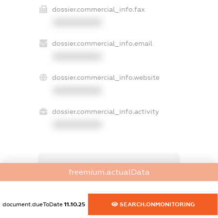
dossier.commercial_info.fax
XXXXXXXXXX
dossier.commercial_info.email
XXXXXXXXXX
dossier.commercial_info.website
XXXXXXXXXX
dossier.commercial_info.activity
XXXXXXXXXX
freemium.exampleText_1
freemium.actualData
freemium.exampleText_2
freemium.anonymousPerSearch2
FREEMIUM.DETAILS
document.dueToDate
11.10.25
SEARCH.ONMONITORING
FREEMIUM.REGISTER