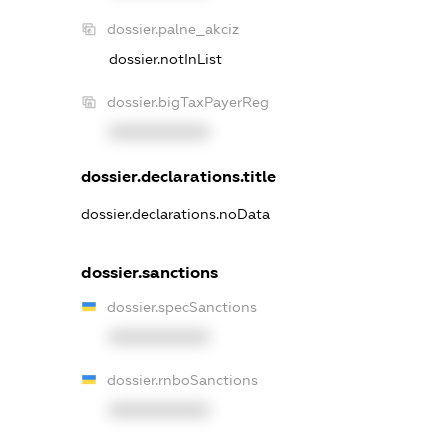
dossier.palne_akciz
dossier.notInList
dossier.bigTaxPayerReg
XXXXXXXXXX
dossier.declarations.title
dossier.declarations.noData
dossier.sanctions
dossier.specSanctions
XXXXXXXXXX
dossier.rnboSanctions
XXXXXXXXXX