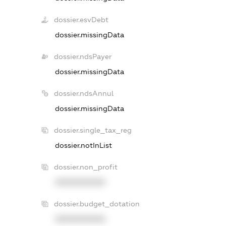
dossier.esvDebt
dossier.missingData
dossier.ndsPayer
dossier.missingData
dossier.ndsAnnul
dossier.missingData
dossier.single_tax_reg
dossier.notInList
dossier.non_profit
XXXXXXXXXX
dossier.budget_dotation
XXXXXXXXXX