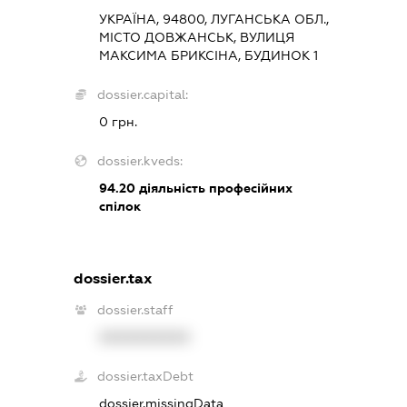
УКРАЇНА, 94800, ЛУГАНСЬКА ОБЛ.,
МІСТО ДОВЖАНСЬК, ВУЛИЦЯ
МАКСИМА БРИКСІНА, БУДИНОК 1
dossier.capital:
0 грн.
dossier.kveds:
94.20
діяльність професійних
спілок
dossier.tax
dossier.staff
XXXXXXXXXX
dossier.taxDebt
dossier.missingData