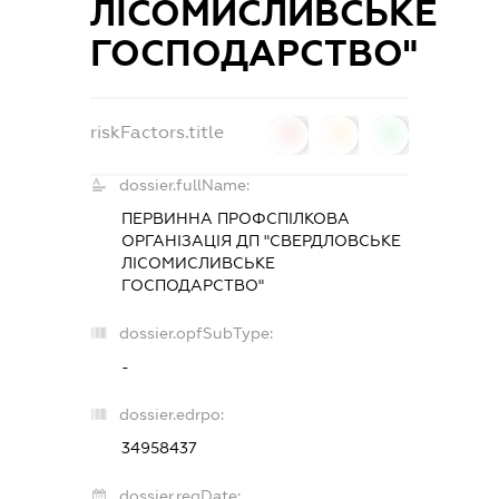
ЛІСОМИСЛИВСЬКЕ
ГОСПОДАРСТВО"
riskFactors.title
0
0
0
dossier.fullName:
ПЕРВИННА ПРОФСПІЛКОВА
ОРГАНІЗАЦІЯ ДП "СВЕРДЛОВСЬКЕ
ЛІСОМИСЛИВСЬКЕ
ГОСПОДАРСТВО"
dossier.opfSubType:
-
dossier.edrpo:
34958437
dossier.regDate: