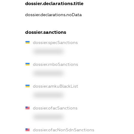
dossier.declarations.title
dossier.declarations.noData
dossier.sanctions
dossier.specSanctions
XXXXXXXXXX
dossier.rnboSanctions
XXXXXXXXXX
dossier.amkuBlackList
XXXXXXXXXX
dossier.ofacSanctions
XXXXXXXXXX
dossier.ofacNonSdnSanctions