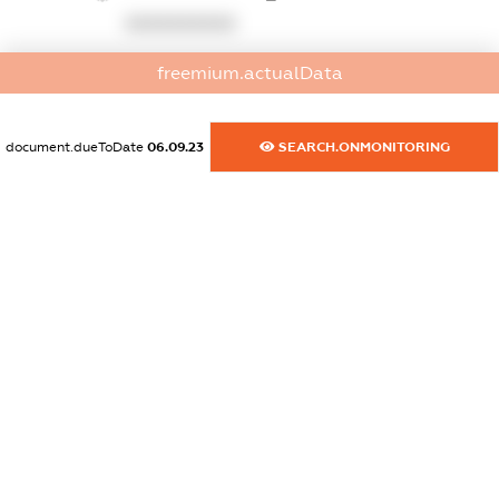
XXXXXXXXXX
dossier.commercial_info.activity
freemium.actualData
XXXXXXXXXX
document.dueToDate
06.09.23
SEARCH.ONMONITORING
freemium.exampleText_1
freemium.exampleText_2
freemium.anonymousPerSearch2
FREEMIUM.DETAILS
FREEMIUM.REGISTER