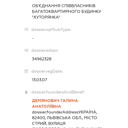
ОБ'ЄДНАННЯ СПІВВЛАСНИКІВ
БАГАТОКВАРТИРНОГО БУДИНКУ
"ХУТОРЯНКА"
dossier.opfSubType:
-
dossier.edrpo:
34962328
dossier.regDate:
13.03.07
dossier.foundersAndBenef:
ДЕМЯНОВИЧ ГАЛИНА
АНАТОЛІЇВНА
dossier.founderAddress
УКРАЇНА,
82400, ЛЬВІВСЬКА ОБЛ., МІСТО
СТРИЙ, ВУЛИЦЯ