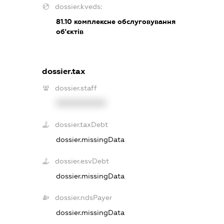
dossier.kveds:
81.10
комплексне обслуговування
об'єктів
dossier.tax
dossier.staff
XXXXXXXXXX
dossier.taxDebt
dossier.missingData
dossier.esvDebt
dossier.missingData
dossier.ndsPayer
dossier.missingData