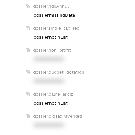
dossier.ndsAnnul
dossier.missingData
dossier.single_tax_reg
dossier.notInList
dossier.non_profit
XXXXXXXXXX
dossier.budget_dotation
XXXXXXXXXX
dossier.palne_akciz
dossier.notInList
dossier.bigTaxPayerReg
XXXXXXXXXX