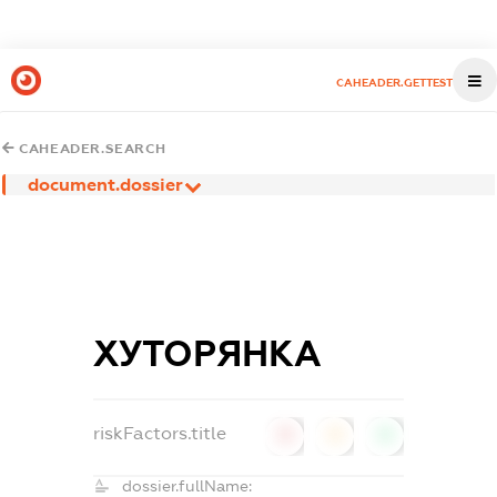
CAHEADER.GETTEST
CAHEADER.SEARCH
document.dossier
ХУТОРЯНКА
riskFactors.title
0
0
0
dossier.fullName: