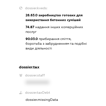
dossier.kveds:
26.63.0
виробництво готових для
використання бетонних сумішей
74.87
надання інших комерційних
послуг
90.03.0
прибирання сміття,
боротьба з забрудненням та подібні
види діяльності
dossier.tax
dossier.staff
XXXXXXXXXX
dossier.taxDebt
dossier.missingData