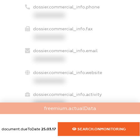
dossier.commercial_info.phone
XXXXXXXXXX
dossier.commercial_info.fax
XXXXXXXXXX
dossier.commercial_info.email
XXXXXXXXXX
dossier.commercial_info.website
XXXXXXXXXX
dossier.commercial_info.activity
XXXXXXXXXX
freemium.actualData
document.dueToDate
25.03.17
SEARCH.ONMONITORING
freemium.exampleText_1
freemium.exampleText_2