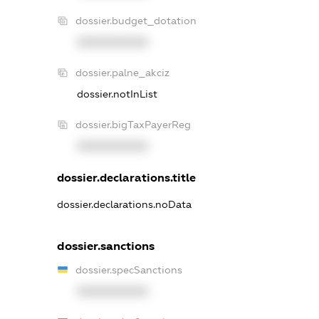
dossier.budget_dotation
XXXXXXXXXX
dossier.palne_akciz
dossier.notInList
dossier.bigTaxPayerReg
XXXXXXXXXX
dossier.declarations.title
dossier.declarations.noData
dossier.sanctions
dossier.specSanctions
XXXXXXXXXX