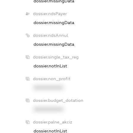
dossier.missingData
dossier.ndsPayer
dossier.missingData
dossier.ndsAnnul
dossier.missingData
dossier.single_tax_reg
dossier.notInList
dossier.non_profit
XXXXXXXXXX
dossier.budget_dotation
XXXXXXXXXX
dossier.palne_akciz
dossier.notInList