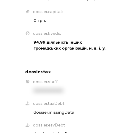
dossier.capital:
0 грн.
dossier.kveds:
94.99
діяльність інших
громадських організацій, н. в. і. у.
dossier.tax
dossier.staff
XXXXXXXXXX
dossier.taxDebt
dossier.missingData
dossier.esvDebt