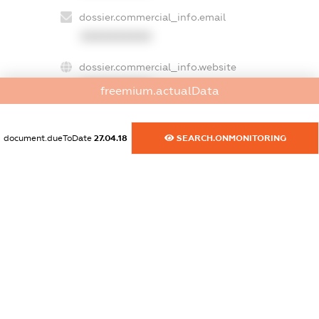
dossier.commercial_info.email
XXXXXXXXXX
dossier.commercial_info.website
XXXXXXXXXX
freemium.actualData
dossier.commercial_info.activity
XXXXXXXXXX
document.dueToDate
27.04.18
SEARCH.ONMONITORING
freemium.exampleText_1
freemium.exampleText_2
freemium.anonymousPerSearch2
FREEMIUM.DETAILS
FREEMIUM.REGISTER