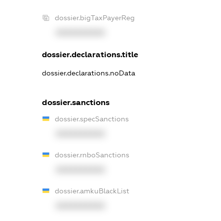
dossier.bigTaxPayerReg
XXXXXXXXXX
dossier.declarations.title
dossier.declarations.noData
dossier.sanctions
dossier.specSanctions
XXXXXXXXXX
dossier.rnboSanctions
XXXXXXXXXX
dossier.amkuBlackList
XXXXXXXXXX